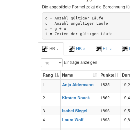
Die abgebildete Formel zeigt die Berechnung für
g = Anzahl gültiger Läufe

u = Anzahl ungültiger Läufe

a = g + u

t = Zeiten der gültigen Läufe
HB ♀
HB ♂
HL ♀
Einträge anzeigen
Rang
Name
Punkte
Dur
1
Anja Aldermann
1835
19,
2
Kirsten Noack
1862
19,
3
Isabel Siegel
1896
19,
4
Laura Wolf
1898
19,