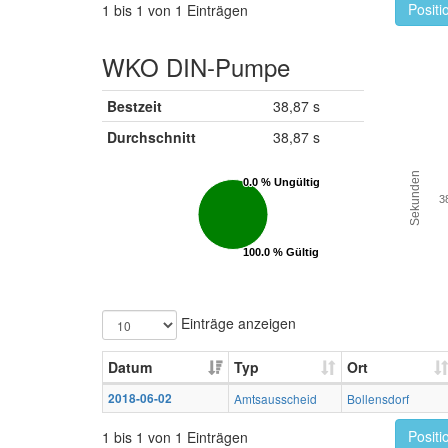
Positi
1 bis 1 von 1 Einträgen
WKO DIN-Pumpe
Bestzeit
38,87 s
Durchschnitt
38,87 s
Sekunden
0.0 % Ungültig
0.0 % Ungültig
3
100.0 % Gültig
100.0 % Gültig
Einträge anzeigen
Datum
Typ
Ort
2018-06-02
Amtsausscheid
Bollensdorf
Positi
1 bis 1 von 1 Einträgen