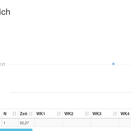
ich
2.27
N
Zeit
WK1
WK2
WK3
WK4
1
52,27