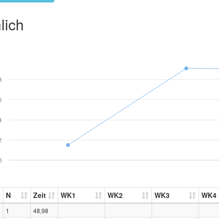
lich
8
6
4
2
0
N
Zeit
WK1
WK2
WK3
WK4
1
48,98