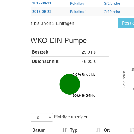
2019-09-21
Pokallauf
Gräfendorf
2018-09-22
Pokallauf
Gräfendorf
Positi
1 bis 3 von 3 Einträgen
WKO DIN-Pumpe
Bestzeit
29,91 s
Durchschnitt
46,05 s
1
Sekunden
0.0 % Ungültig
0.0 % Ungültig
100.0 % Gültig
100.0 % Gültig
Einträge anzeigen
Datum
Typ
Ort