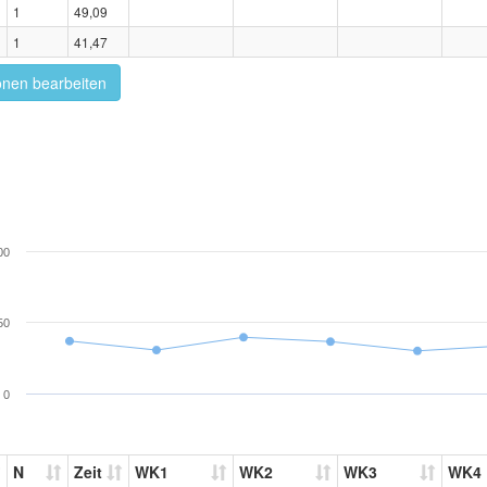
1
49,09
1
41,47
onen bearbeiten
00
50
0
N
Zeit
WK1
WK2
WK3
WK4