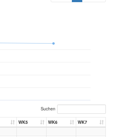
Suchen
WK5
WK6
WK7