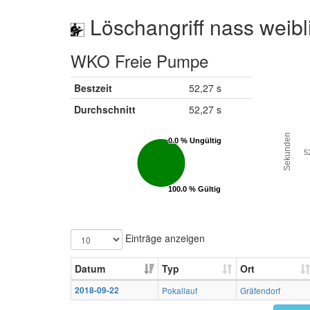
Löschangriff nass weibl
WKO Freie Pumpe
Bestzeit
52,27 s
Durchschnitt
52,27 s
Sekunden
0.0 % Ungültig
0.0 % Ungültig
5
100.0 % Gültig
100.0 % Gültig
Einträge anzeigen
Datum
Typ
Ort
2018-09-22
Pokallauf
Gräfendorf