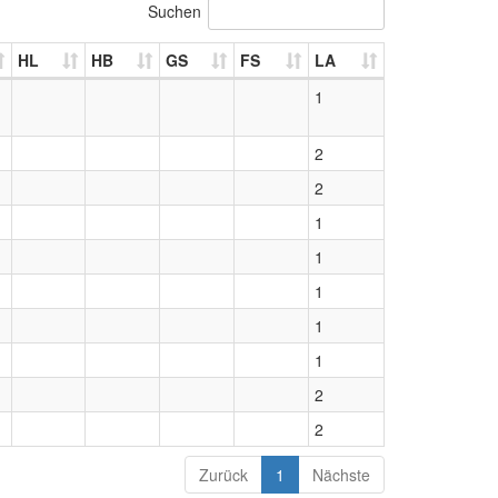
Suchen
HL
HB
GS
FS
LA
1
2
2
1
1
1
1
1
2
2
Zurück
1
Nächste