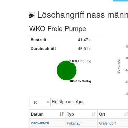
Löschangriff nass männ
WKO Freie Pumpe
Bestzeit
41,47 s
4
Durchschnitt
46,51 s
4
Sekunden
0.0 % Ungültig
0.0 % Ungültig
4
100.0 % Gültig
100.0 % Gültig
4
4
Einträge anzeigen
Datum
Typ
Ort
2025-09-20
Pokallauf
Gräfendorf