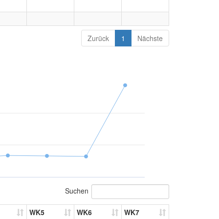
Zurück
1
Nächste
Suchen
WK5
WK6
WK7