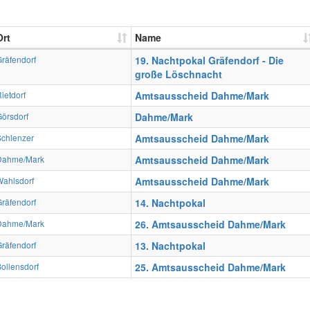
Ort
Name
räfendorf
19. Nachtpokal Gräfendorf - Die
große Löschnacht
ietdorf
Amtsausscheid Dahme/Mark
örsdorf
Dahme/Mark
Schlenzer
Amtsausscheid Dahme/Mark
Dahme/Mark
Amtsausscheid Dahme/Mark
Wahlsdorf
Amtsausscheid Dahme/Mark
räfendorf
14. Nachtpokal
Dahme/Mark
26. Amtsausscheid Dahme/Mark
räfendorf
13. Nachtpokal
ollensdorf
25. Amtsausscheid Dahme/Mark