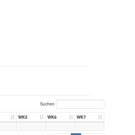
Suchen
WK5
WK6
WK7