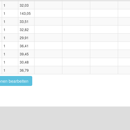
1
32,03
1
143,05
1
33,51
1
32,82
1
29,91
1
36,41
1
39,45
1
30,48
1
36,79
onen bearbeiten