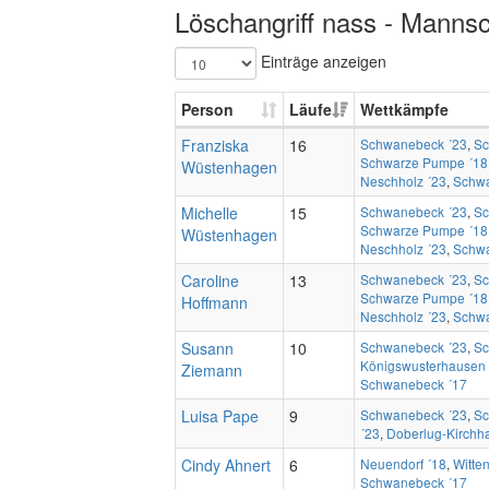
Löschangriff nass - Mannsc
Einträge anzeigen
Person
Läufe
Wettkämpfe
Franziska
16
Schwanebeck ´23
,
Sc
Schwarze Pumpe ´18
Wüstenhagen
Neschholz ´23
,
Schwa
Michelle
15
Schwanebeck ´23
,
Sc
Schwarze Pumpe ´18
Wüstenhagen
Neschholz ´23
,
Schwa
Caroline
13
Schwanebeck ´23
,
Sc
Schwarze Pumpe ´18
Hoffmann
Neschholz ´23
,
Schwa
Susann
10
Schwanebeck ´23
,
Sc
Königswusterhausen 
Ziemann
Schwanebeck ´17
Luisa Pape
9
Schwanebeck ´23
,
Sc
´23
,
Doberlug-Kirchha
Cindy Ahnert
6
Neuendorf ´18
,
Witte
Schwanebeck ´17