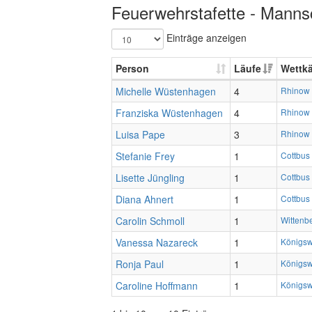
Feuerwehrstafette - Mannsc
Einträge anzeigen
Person
Läufe
Wettk
Michelle Wüstenhagen
4
Rhinow 
Franziska Wüstenhagen
4
Rhinow 
Luisa Pape
3
Rhinow 
Stefanie Frey
1
Cottbus
Lisette Jüngling
1
Cottbus
Diana Ahnert
1
Cottbus
Carolin Schmoll
1
Wittenb
Vanessa Nazareck
1
Königsw
Ronja Paul
1
Königsw
Caroline Hoffmann
1
Königsw