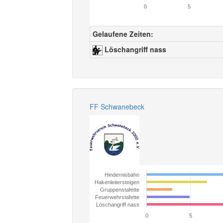
0
5
Gelaufene Zeiten:
Löschangriff nass
FF Schwanebeck
Hindernisbahn
Hakenleitersteigen
Gruppenstafette
Feuerwehrstafette
Löschangriff nass
0
5