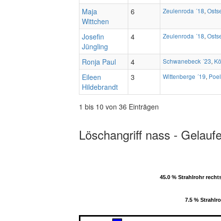
Maja
6
Zeulenroda ´18
,
Osts
Wittchen
Josefin
4
Zeulenroda ´18
,
Osts
Jüngling
Ronja Paul
4
Schwanebeck ´23
,
Kö
Eileen
3
Wittenberge ´19
,
Poel
Hildebrandt
1 bis 10 von 36 Einträgen
Löschangriff nass - Gelauf
45.0 % Strahlrohr recht
45.0 % Strahlrohr recht
7.5 % Strahlro
7.5 % Strahlro