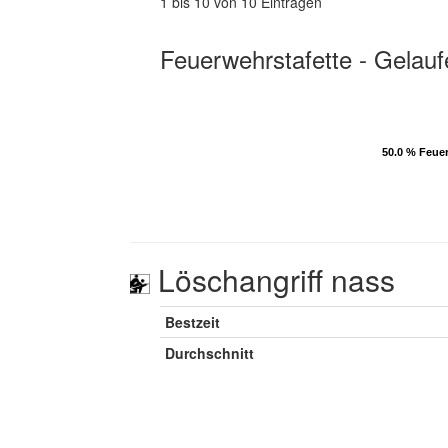
1 bis 10 von 10 Einträgen
Feuerwehrstafette - Gelauf
50.0 % Feue
50.0 % Feue
Löschangriff nass
Bestzeit
Durchschnitt