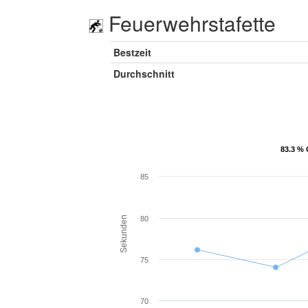
Feuerwehrstafette
Bestzeit
Durchschnitt
83.3 % 
83.3 % 
85
Sekunden
80
75
70