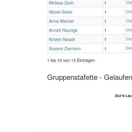
Melissa Zech
1
Cha
Nicole Seide
1
Cha
Anna Wenzel
1
Cha
Annett Raunigk
1
Cha
Kirsten Noack
1
Cha
Susann Ziemann
1
Dob
1 bis 10 von 13 Einträgen
Gruppenstafette - Gelaufen
25.0 % Läu
25.0 % Läu