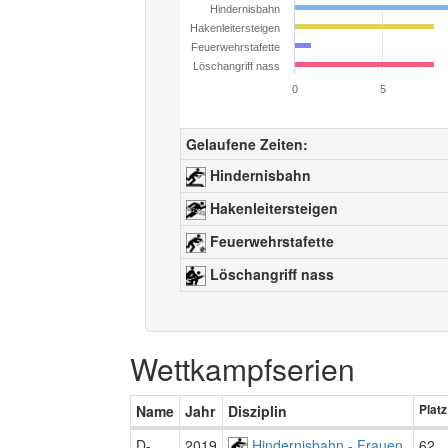
Hindernisbahn
Hakenleitersteigen
Feuerwehrstafette
Löschangriff nass
0
5
Gelaufene Zeiten:
Hindernisbahn
Hakenleitersteigen
Feuerwehrstafette
Löschangriff nass
Wettkampfserien
Name
Jahr
Disziplin
Platz
D-
2019
Hindernisbahn - Frauen
62.