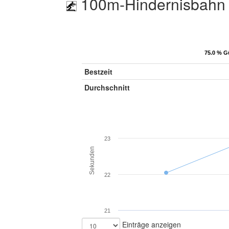
100m-Hindernisbahn 
75.0 % G
75.0 % G
Bestzeit
Durchschnitt
23
Sekunden
22
21
Einträge anzeigen