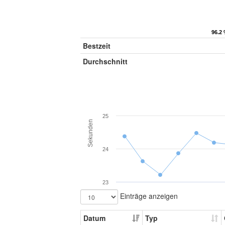
96.2 
96.2 
Bestzeit
Durchschnitt
25
Sekunden
24
23
Einträge anzeigen
Datum
Typ