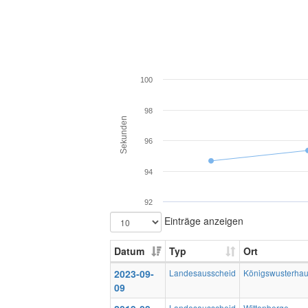
100
98
Sekunden
96
94
92
Einträge anzeigen
Datum
Typ
Ort
2023-09-
Landesausscheid
Königswusterha
09
Landesausscheid
Wittenberge