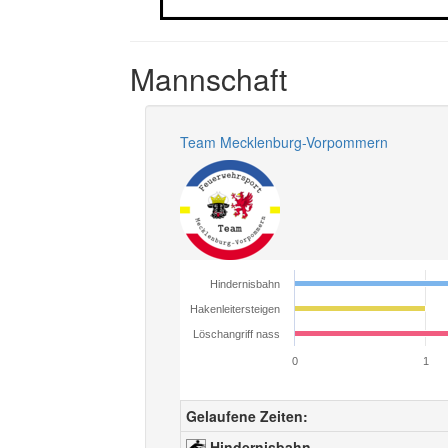
Mannschaft
Team Mecklenburg-Vorpommern
Hindernisbahn
Hakenleitersteigen
Löschangriff nass
0
1
Gelaufene Zeiten:
Hindernisbahn