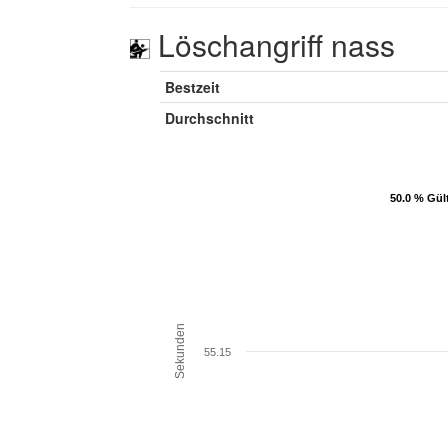
Löschangriff nass
Bestzeit
Durchschnitt
50.0 % Gül
50.0 % Gül
Sekunden
55.15