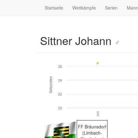
Startseite
Wettkämpfe
Serien
Mann
Sittner Johann
♂
26
Sekunden
24
22
20
2023
FF Bräunsdorf
(Limbach-