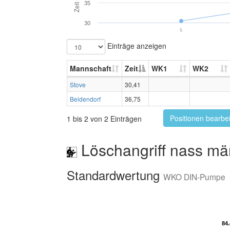
Zeit (s)
35
30
1.
Einträge anzeigen
Mannschaft
Zeit
WK1
WK2
Stove
30,41
Beidendorf
36,75
Positionen bearbe
1 bis 2 von 2 Einträgen
Löschangriff nass mä
Standardwertung
WKO DIN-Pumpe
84
84