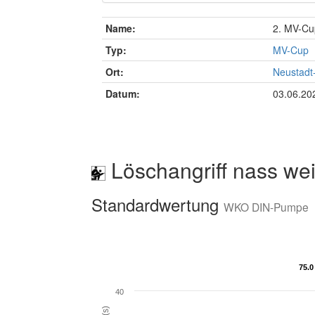
Name:
2. MV-Cu
Typ:
MV-Cup
Ort:
Neustadt
Datum:
03.06.20
Löschangriff nass wei
Standardwertung
WKO DIN-Pumpe
75.0
75.0
40