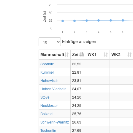
75
Zeit (s)
50
25
0
1.
2.
3.
4.
5.
6.
Einträge anzeigen
Mannschaft
Zeit
WK1
WK2
Spornitz
22,52
Kummer
22,81
Hohewisch
23,81
Hohen Viecheln
24,07
Stove
24,20
Neukloster
24,25
Boizetal
25,76
Schwerin-Warnitz
26,63
Techentin
27,69