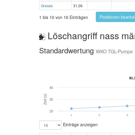
Gresse
31,06
Positionen bearbe
1 bis 10 von 16 Einträgen
Löschangriff nass mä
Standardwertung
WKO TGL-Pumpe
81.
81.
40
Zeit (s)
30
20
1.
2.
3.
Einträge anzeigen