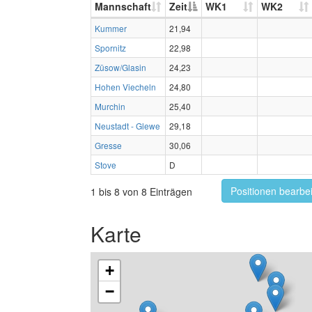
Mannschaft
Zeit
WK1
WK2
Kummer
21,94
Spornitz
22,98
Züsow/Glasin
24,23
Hohen Viecheln
24,80
Murchin
25,40
Neustadt - Glewe
29,18
Gresse
30,06
Stove
D
Positionen bearbe
1 bis 8 von 8 Einträgen
Karte
+
−