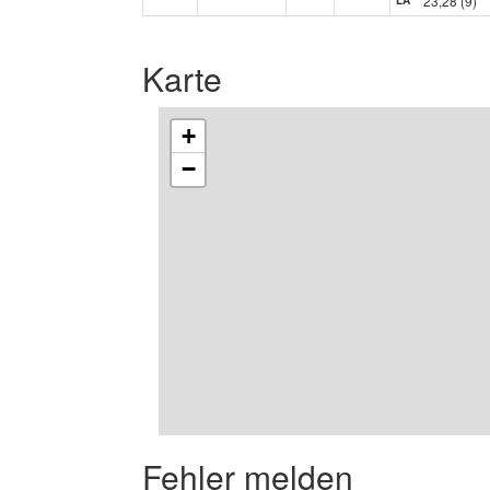
23,28 (9)
LA
Karte
+
−
Fehler melden