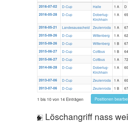
2016-07-02
D-Cup
Halle
1 A
D
2016-05-28
D-Cup
Doberlug-
1 A
65
Kirchhain
2016-05-21
Landesausscheid
Zeulenroda
1 A
67
2015-09-26
D-Cup
Wittenberg
1 A
62
2015-09-26
D-Cup
Wittenberg
1 B
67
2015-06-27
D-Cup
Cottbus
1 B
64
2015-06-27
D-Cup
Cottbus
1 A
72
2014-06-28
D-Cup
Doberlug-
1 A
60
Kirchhain
2013-07-06
D-Cup
Zeulenroda
1 A
60
2013-07-06
D-Cup
Zeulenroda
1 B
67
Positionen bearbe
1 bis 10 von 14 Einträgen
Löschangriff nass wei