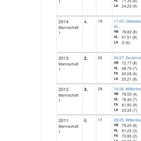
71,35 (6)
HL
1
24,23 (9)
LA
2014
4.
19
17.05. Ostseeb
Ni...
Mannschaft
78,82 (6)
HB
1
67,51 (8)
HL
D (6)
LA
2013
2.
26
06.07. Zeulenr
72,77 (8)
HB
Mannschaft
68,79 (7)
HL
1
60,08 (9)
FS
25,21 (8)
LA
2012
3.
28
16.06. Wittenbe
78,53 (4)
HB
Mannschaft
76,40 (7)
HL
1
61,90 (9)
FS
23,33 (7)
LA
2011
6.
17
28.05. Wittenbe
76,20 (8)
HB
Mannschaft
91,23 (3)
HL
1
70,85 (2)
FS