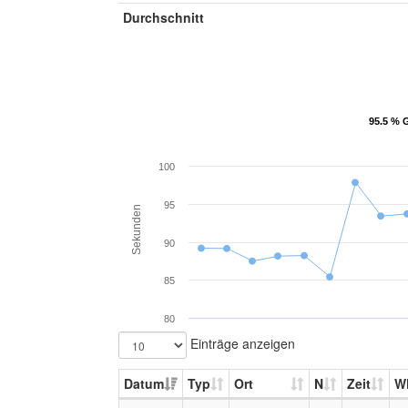
Durchschnitt
95.5 % 
95.5 % 
100
95
Sekunden
90
85
80
Einträge anzeigen
Datum
Typ
Ort
N
Zeit
W