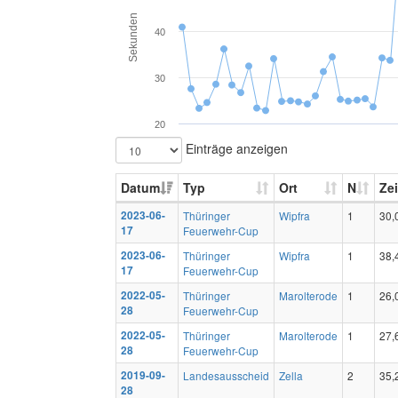
Sekunden
40
30
20
Einträge anzeigen
Datum
Typ
Ort
N
Zei
2023-06-
Thüringer
Wipfra
1
30,
17
Feuerwehr-Cup
2023-06-
Thüringer
Wipfra
1
38,
17
Feuerwehr-Cup
2022-05-
Thüringer
Marolterode
1
26,
28
Feuerwehr-Cup
2022-05-
Thüringer
Marolterode
1
27,
28
Feuerwehr-Cup
2019-09-
Landesausscheid
Zella
2
35,
28