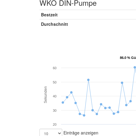
WKO DIN-Pumpe
Bestzeit
Durchschnitt
86.0 % Gü
86.0 % Gü
60
50
Sekunden
40
30
20
Einträge anzeigen