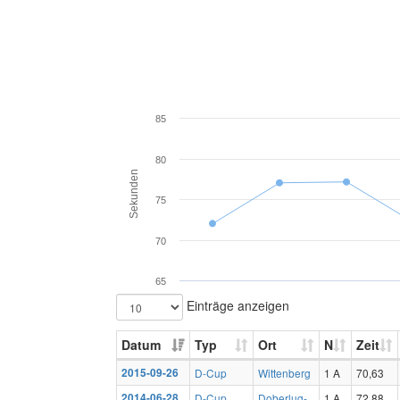
85
80
Sekunden
75
70
65
Einträge anzeigen
Datum
Typ
Ort
N
Zeit
2015-09-26
D-Cup
Wittenberg
1 A
70,63
2014-06-28
D-Cup
Doberlug-
1 A
72,88