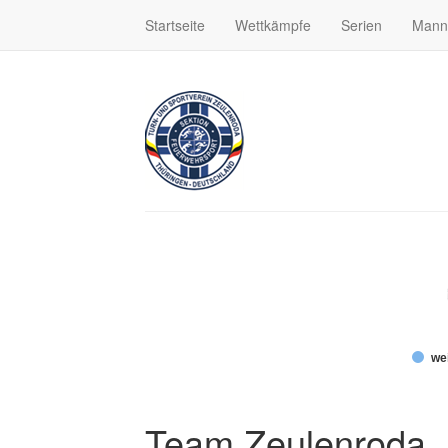
Startseite
Wettkämpfe
Serien
Mann
wei
Team Zeulenroda