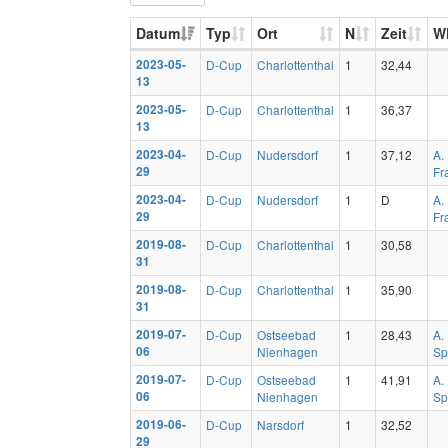
Datum
Typ
Ort
N
Zeit
W
2023-05-
D-Cup
Charlottenthal
1
32,44
13
2023-05-
D-Cup
Charlottenthal
1
36,37
13
2023-04-
D-Cup
Nudersdorf
1
37,12
A.
29
Fr
2023-04-
D-Cup
Nudersdorf
1
D
A.
29
Fr
2019-08-
D-Cup
Charlottenthal
1
30,58
31
2019-08-
D-Cup
Charlottenthal
1
35,90
31
2019-07-
D-Cup
Ostseebad
1
28,43
A.
06
Nienhagen
Sp
2019-07-
D-Cup
Ostseebad
1
41,91
A.
06
Nienhagen
Sp
2019-06-
D-Cup
Narsdorf
1
32,52
29