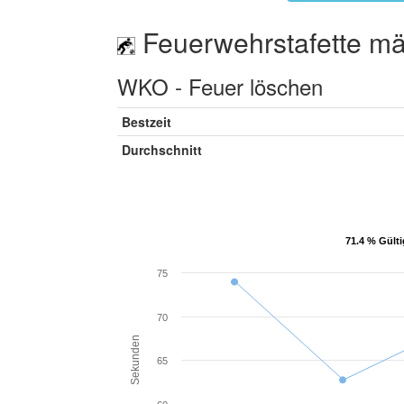
Feuerwehrstafette mä
WKO - Feuer löschen
Bestzeit
Durchschnitt
71.4 % Gülti
71.4 % Gülti
75
70
Sekunden
65