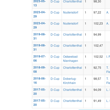
2023-05-
D-Cup
Charlottenthal
1
98,30
13
2023-04-
D-Cup
Nudersdorf
1
97,22
A.
29
2023-04-
D-Cup
Nudersdorf
1
102,23
A.
29
2019-08-
D-Cup
Charlottenthal
1
94,99
31
2019-08-
D-Cup
Charlottenthal
1
102,47
31
2019-07-
D-Cup
Ostseebad
1
102,52
I. 
06
Nienhagen
2018-09-
D-Cup
Charlottenthal
1
92,75
T.
08
Fl
2018-06-
D-Cup
Doberlug-
1
98,57
T.
16
Kirchhain
Fl
2017-05-
D-Cup
Charlottenthal
1
94,09
L.
20
2017-05-
D-Cup
Charlottenthal
1
91,49
L.
20