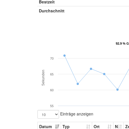
Bestzeit
Durchschnitt
92.9 % G
92.9 % G
70
Sekunden
65
60
55
Einträge anzeigen
Datum
Typ
Ort
N
Ze