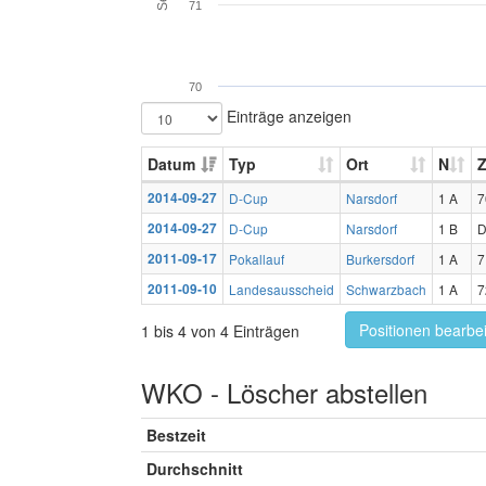
71
70
Einträge anzeigen
Datum
Typ
Ort
N
Z
2014-09-27
D-Cup
Narsdorf
1 A
7
2014-09-27
D-Cup
Narsdorf
1 B
2011-09-17
Pokallauf
Burkersdorf
1 A
7
2011-09-10
Landesausscheid
Schwarzbach
1 A
7
Positionen bearbe
1 bis 4 von 4 Einträgen
WKO - Löscher abstellen
Bestzeit
Durchschnitt