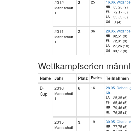
2012
3.
25
16.06. Wittenbe
83,28 (9)
HB
Mannschaft
72,17 (8)
FS
1
33,53 (6)
LA
D (4)
GS
2011
2.
36
28.05. Wittenbe
82,51 (9)
HB
Mannschaft
72,01 (9)
FS
1
27,26 (10)
LA
89,17 (8)
GS
Wettkampfserien männl
Name
Jahr
Platz
Punkte
Teilnahmen
D-
2016
6.
16
28.05. Doberlu
Kir...
Cup
Mannschaft
25,35 (6)
LA
1
65,46 (5)
FS
79,46 (5)
HB
76,35 (4)
HL
2015
3.
19
30.05. Charlott
77,75 (6)
HB
Mannschaft