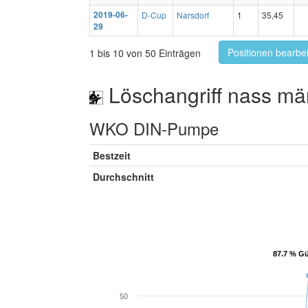
2019-06-
D-Cup
Narsdorf
1
35,45
29
Positionen bearbe
1 bis 10 von 50 Einträgen
Löschangriff nass mä
WKO DIN-Pumpe
Bestzeit
Durchschnitt
87.7 % Gü
87.7 % Gü
50