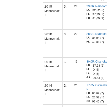
2019
5.
20
29.06. Narsdorf
32,52 (5)
LA
Mannschaft
37,29 (7)
HL
1
81,69 (9)
HB
2018
3.
22
28.04. Nudersd
35,01 (7)
LA
Mannschaft
40,36 (7)
HL
1
2015
6.
13
30.05. Charlott
87,23 (6)
HB
Mannschaft
D (5)
HL
1
D (5)
LA
96,43 (8)
GS
2014
2.
21
17.05. Ostseeb
Ni...
Mannschaft
86,02 (7)
HB
1
26,52 (10)
LA
93,40 (7)
GS