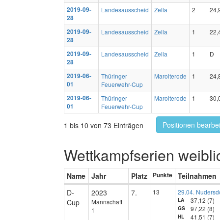
2019-09-
Landesausscheid
Zella
2
24,
28
2019-09-
Landesausscheid
Zella
1
22,
28
2019-09-
Landesausscheid
Zella
1
D
28
2019-06-
Thüringer
Marolterode
1
24,
01
Feuerwehr-Cup
2019-06-
Thüringer
Marolterode
1
30,
01
Feuerwehr-Cup
Positionen bearbe
1 bis 10 von 73 Einträgen
Wettkampfserien weibli
Name
Jahr
Platz
Punkte
Teilnahmen
D-
2023
7.
13
29.04. Nudersd
37,12 (7)
LA
Cup
Mannschaft
97,22 (8)
GS
1
41,51 (7)
HL