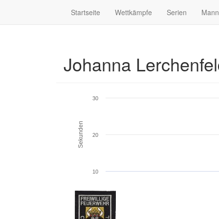
Startseite
Wettkämpfe
Serien
Mann
Johanna Lerchenfe
30
Sekunden
20
10