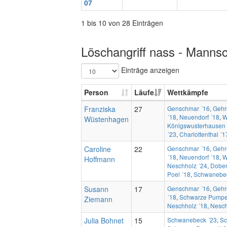
07
1 bis 10 von 28 Einträgen
Löschangriff nass - Mannsc
Einträge anzeigen
Person
Läufe
Wettkämpfe
Franziska
27
Genschmar ´16
,
Gehr
´18
,
Neuendorf ´18
,
W
Wüstenhagen
Königswusterhausen 
´23
,
Charlottenthal ´1
Caroline
22
Genschmar ´16
,
Gehr
´18
,
Neuendorf ´18
,
W
Hoffmann
Neschholz ´24
,
Dober
Poel ´18
,
Schwanebec
Susann
17
Genschmar ´16
,
Gehr
´18
,
Schwarze Pumpe
Ziemann
Neschholz ´18
,
Nesch
Julia Bohnet
15
Schwanebeck ´23
,
Sc