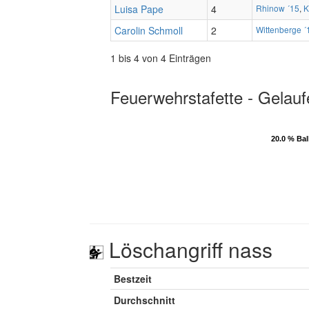
Luisa Pape
4
Rhinow ´15
,
K
Carolin Schmoll
2
Wittenberge ´
1 bis 4 von 4 Einträgen
Feuerwehrstafette - Gelauf
20.0 % Ba
20.0 % Ba
Löschangriff nass
Bestzeit
Durchschnitt