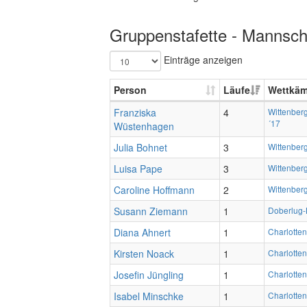
Gruppenstafette - Mannscha
Einträge anzeigen
Person
Läufe
Wettkäm
Franziska
4
Wittenber
´17
Wüstenhagen
Julia Bohnet
3
Wittenber
Luisa Pape
3
Wittenber
Caroline Hoffmann
2
Wittenber
Susann Ziemann
1
Doberlug-
Diana Ahnert
1
Charlotten
Kirsten Noack
1
Charlotten
Josefin Jüngling
1
Charlotten
Isabel Minschke
1
Charlotten