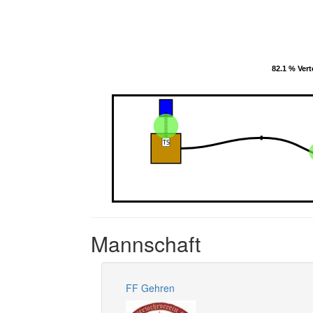
82.1 % Vert
82.1 % Vert
Mannschaft
FF Gehren