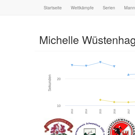
Startseite
Wettkämpfe
Serien
Mann
Michelle Wüstenha
Sekunden
20
10
2013
2014
2015
2016
2017