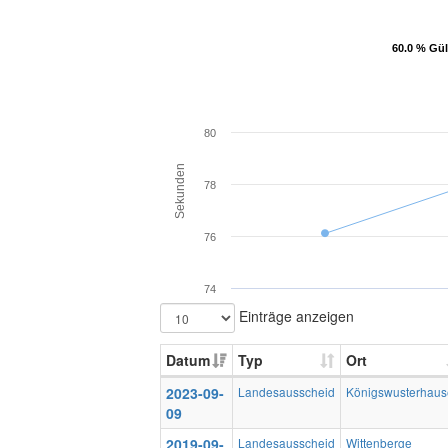
60.0 % Gül
60.0 % Gül
80
Sekunden
78
76
74
Einträge anzeigen
Datum
Typ
Ort
2023-09-
Landesausscheid
Königswusterhau
09
2019-09-
Landesausscheid
Wittenberge