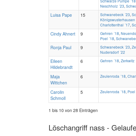
Schwarze Pumpe ´18
Neschholz ´23
,
Schwa
Luisa Pape
15
Schwanebeck ´23
,
Sc
Königswusterhausen 
Charlottenthal ´17
,
Sc
Cindy Ahnert
9
Gehren ´18
,
Neuendor
Poel ´18
,
Schwanebec
Ronja Paul
9
Schwanebeck ´23
,
Ze
Nudersdorf ´22
Eileen
6
Gehren ´18
,
Zerkwitz 
Hildebrandt
Maja
6
Zeulenroda ´18
,
Charl
Wittchen
Carolin
5
Zeulenroda ´18
,
Poel
Schmoll
1 bis 10 von 28 Einträgen
Löschangriff nass - Gelauf