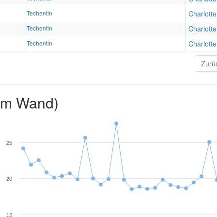
Techentin
Charlotte
Techentin
Charlotte
Techentin
Charlotte
Zurü
2m Wand)
25
20
15