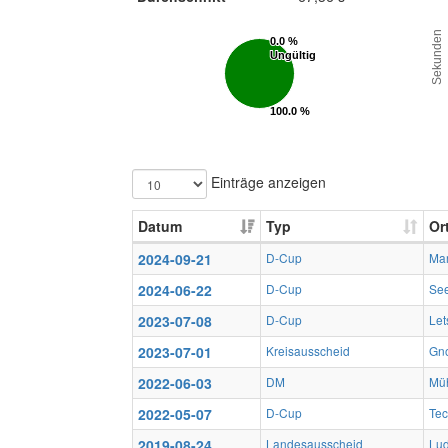
Sekunden
0.0 %
0.0 %
Ungültig
Ungültig
100.0 %
100.0 %
Gültig
Gültig
Einträge anzeigen
Datum
Typ
Or
2024-09-21
D-Cup
Mar
2024-06-22
D-Cup
Se
2023-07-08
D-Cup
Let
2023-07-01
Kreisausscheid
Gn
2022-06-03
DM
Mü
2022-05-07
D-Cup
Tec
2019-08-24
Landesausscheid
Lud