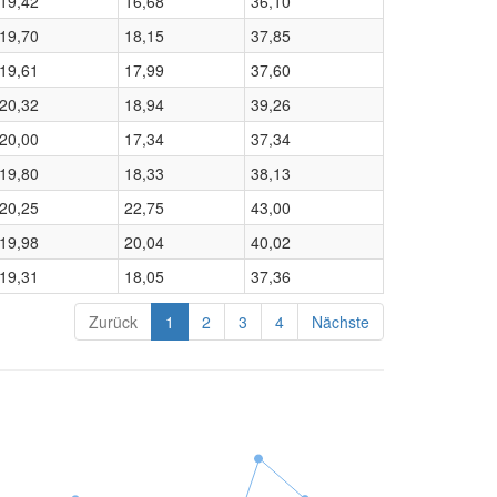
19,42
16,68
36,10
19,70
18,15
37,85
19,61
17,99
37,60
20,32
18,94
39,26
20,00
17,34
37,34
19,80
18,33
38,13
20,25
22,75
43,00
19,98
20,04
40,02
19,31
18,05
37,36
Zurück
1
2
3
4
Nächste