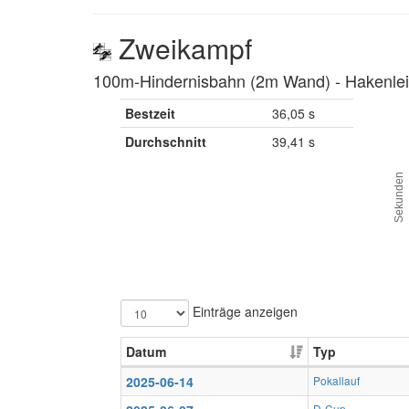
Zweikampf
100m-Hindernisbahn (2m Wand) ‐ Hakenleit
Bestzeit
36,05 s
Durchschnitt
39,41 s
Sekunden
Einträge anzeigen
Datum
Typ
2025-06-14
Pokallauf
D-Cup