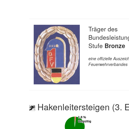
Träger des
Bundesleistun
Stufe
Bronze
eine offizielle Ausze
Feuerwehrverbandes
Hakenleitersteigen (3. 
1.8 %
1.8 %
Ungültig
Ungültig