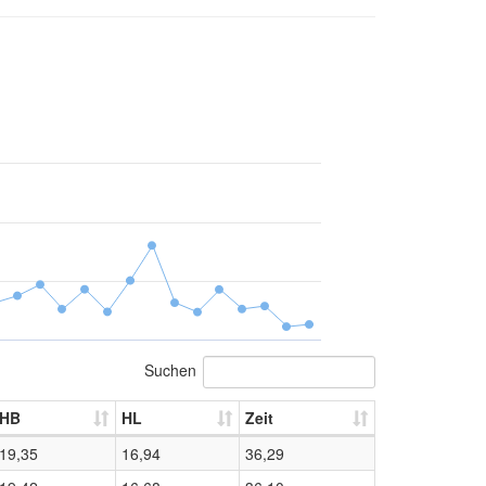
Suchen
HB
HL
Zeit
19,35
16,94
36,29