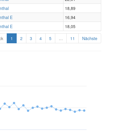
nthal
18,89
nthal E
16,94
nthal E
18,05
ck
1
2
3
4
5
…
11
Nächste