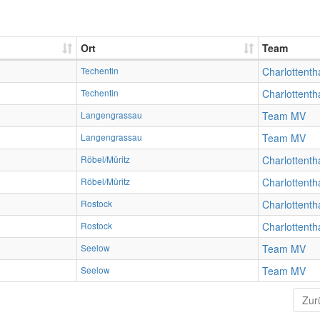
Ort
Team
Techentin
Charlottenth
Techentin
Charlottenth
Langengrassau
Team MV
Langengrassau
Team MV
Röbel/Müritz
Charlottenth
Röbel/Müritz
Charlottenth
Rostock
Charlottenth
Rostock
Charlottenth
Seelow
Team MV
Seelow
Team MV
Zur