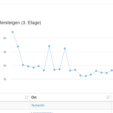
ersteigen (3. Etage)
50
45
40
35
Ort
Techentin
Langengrassau