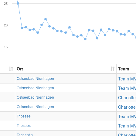
25
20
15
Ort
Team
Ostseebad Nienhagen
Team M
Ostseebad Nienhagen
Team M
Ostseebad Nienhagen
Charlotte
Ostseebad Nienhagen
Charlotte
Tribsees
Team M
Tribsees
Team M
Techentin
Charlotte