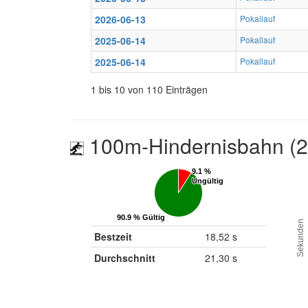
2026-06-13
Pokallauf
2025-06-14
Pokallauf
2025-06-14
Pokallauf
1 bis 10 von 110 Einträgen
100m-Hindernisbahn (
9.1 %
9.1 %
Ungültig
Ungültig
90.9 % Gültig
90.9 % Gültig
Sekunden
Bestzeit
18,52 s
Durchschnitt
21,30 s