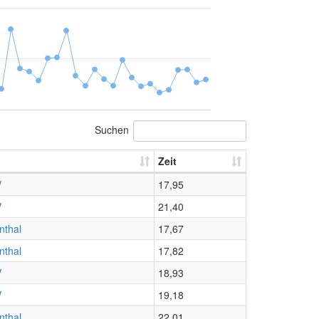
Suchen
Zeit
V
17,95
V
21,40
nthal
17,67
nthal
17,82
V
18,93
V
19,18
nthal
22,01