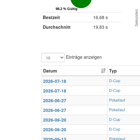
98.2 % Gültig
98.2 % Gültig
Sekunden
Bestzeit
16,68 s
Durchschnitt
19,83 s
Einträge anzeigen
Datum
Typ
2026-07-18
D-Cup
2026-07-18
D-Cup
2026-06-27
Pokallauf
2026-06-27
Pokallauf
2026-06-20
D-Cup
2026-06-20
D-Cup
2026-06-13
Pokallauf