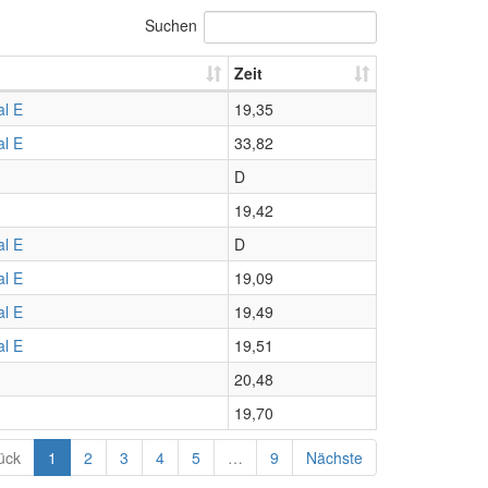
Suchen
Zeit
al E
19,35
al E
33,82
D
19,42
al E
D
al E
19,09
al E
19,49
al E
19,51
20,48
19,70
ück
1
2
3
4
5
…
9
Nächste