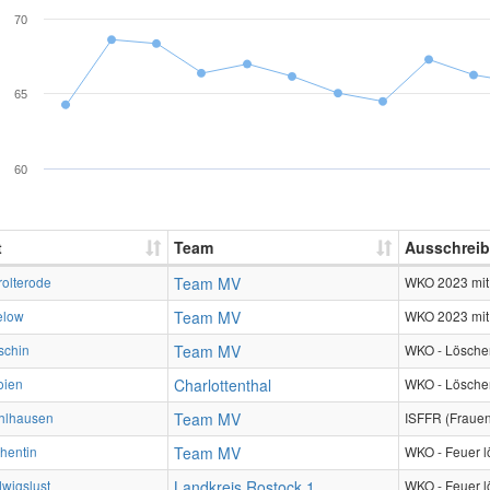
70
65
60
t
Team
Ausschrei
olterode
Team MV
WKO 2023 mit
elow
Team MV
WKO 2023 mit
schin
Team MV
WKO - Löscher
oien
Charlottenthal
WKO - Löscher
hlhausen
Team MV
ISFFR (Frauen
hentin
Team MV
WKO - Feuer 
wigslust
Landkreis Rostock 1
WKO - Feuer 