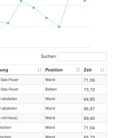
Suchen
bung
Position
Zeit
 Gas-Feuer
Wand
71,06
 Gas-Feuer
Balken
73,72
 abstellen
Wand
64,85
 abstellen
Wand
66,97
 mit Haus)
Wand
69,40
löschen
Wand
71,04
löschen
Wand
65,72