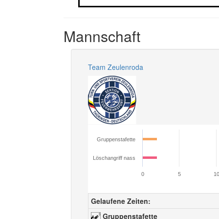
Mannschaft
Team Zeulenroda
Gruppenstafette
Löschangriff nass
0
5
1
Gelaufene Zeiten:
Gruppenstafette