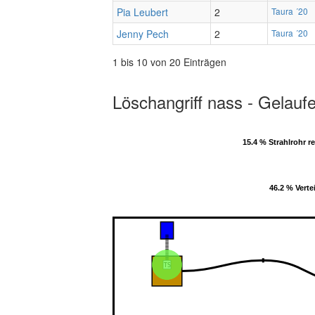
Pia Leubert
2
Taura ´20
Jenny Pech
2
Taura ´20
1 bis 10 von 20 Einträgen
Löschangriff nass - Gelauf
15.4 % Strahlrohr r
15.4 % Strahlrohr r
46.2 % Vertei
46.2 % Vertei