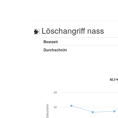
Löschangriff nass
Bestzeit
Durchschnitt
92.3 
92.3 
50
Sekunden
40