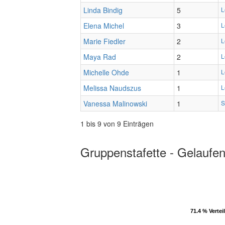
Linda Bindig
5
L
Elena Michel
3
L
Marie Fiedler
2
L
Maya Rad
2
L
Michelle Ohde
1
L
Melissa Naudszus
1
L
Vanessa Malinowski
1
S
1 bis 9 von 9 Einträgen
Gruppenstafette - Gelaufen
71.4 % Vertei
71.4 % Vertei