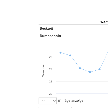
92.6 
92.6 
Bestzeit
Durchschnitt
23
Sekunden
22
21
20
Einträge anzeigen