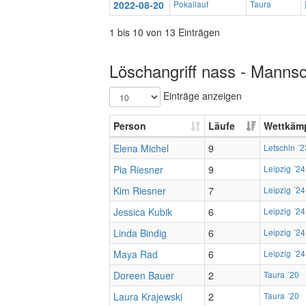
2022-08-20
Pokallauf
Taura
1 bis 10 von 13 Einträgen
Löschangriff nass - Mannsc
Einträge anzeigen
Person
Läufe
Wettkäm
Elena Michel
9
Letschin ´2
Pia Riesner
9
Leipzig ´24
Kim Riesner
7
Leipzig ´24
Jessica Kubik
6
Leipzig ´24
Linda Bindig
6
Leipzig ´24
Maya Rad
6
Leipzig ´24
Doreen Bauer
2
Taura ´20
Laura Krajewski
2
Taura ´20