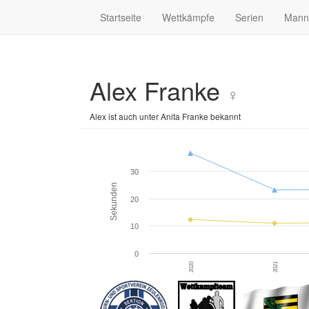
Startseite
Wettkämpfe
Serien
Mann
Alex Franke
♀
Alex ist auch unter Anita Franke bekannt
30
Sekunden
20
10
0
2020
2021