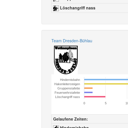
Löschangriff nass
Team Dresden-Bühlau
Hindernisbahn
Hakenleitersteigen
Gruppenstafette
Feuerwehrstafette
Löschangriff nass
0
5
1
Gelaufene Zeiten:
Hindernisbahn