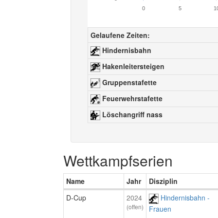
0
5
1
Gelaufene Zeiten:
Hindernisbahn
Hakenleitersteigen
Gruppenstafette
Feuerwehrstafette
Löschangriff nass
Wettkampfserien
Name
Jahr
Disziplin
D-Cup
2024
Hindernisbahn -
(offen)
Frauen