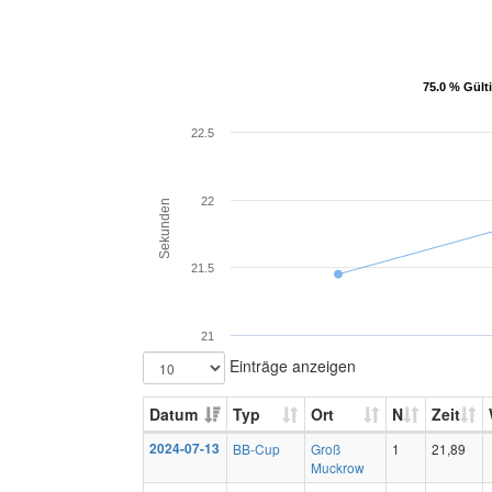
75.0 % Gült
75.0 % Gült
22.5
22
Sekunden
21.5
21
Einträge anzeigen
Datum
Typ
Ort
N
Zeit
2024-07-13
BB-Cup
Groß
1
21,89
Muckrow