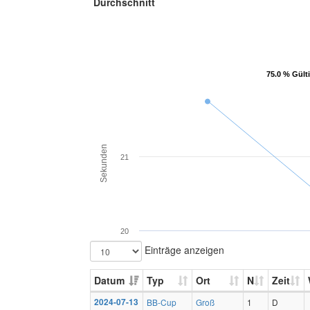
Durchschnitt
75.0 % Gült
75.0 % Gült
Sekunden
21
20
Einträge anzeigen
Datum
Typ
Ort
N
Zeit
2024-07-13
BB-Cup
Groß
1
D