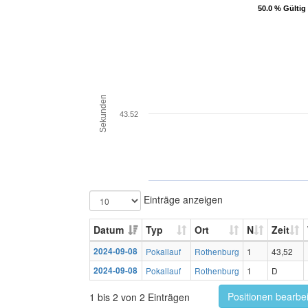
50.0 % Gültig
50.0 % Gültig
Sekunden
43.52
Einträge anzeigen
Datum
Typ
Ort
N
Zeit
2024-09-08
Pokallauf
Rothenburg
1
43,52
2024-09-08
Pokallauf
Rothenburg
1
D
Positionen bearbe
1 bis 2 von 2 Einträgen