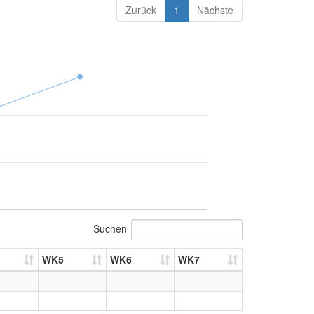
Zurück
1
Nächste
Suchen
WK5
WK6
WK7