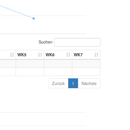
Suchen
WK5
WK6
WK7
Zurück
1
Nächste