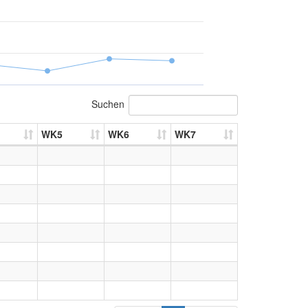
Suchen
WK5
WK6
WK7