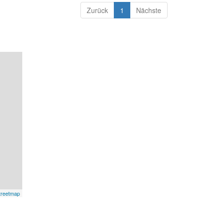
Zurück
1
Nächste
treetmap