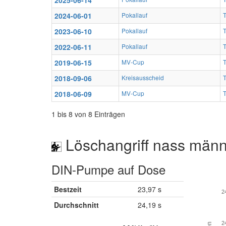
2025-06-14
2024-06-01
Pokallauf
T
2023-06-10
Pokallauf
T
2022-06-11
Pokallauf
T
2019-06-15
MV-Cup
T
2018-09-06
Kreisausscheid
T
2018-06-09
MV-Cup
T
1 bis 8 von 8 Einträgen
Löschangriff nass männ
DIN-Pumpe auf Dose
Bestzeit
23,97 s
2
Durchschnitt
24,19 s
2