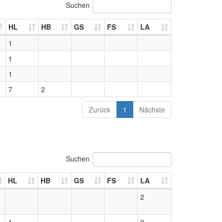
Suchen
HL
HB
GS
FS
LA
1
1
1
7
2
Zurück
1
Nächste
Suchen
HL
HB
GS
FS
LA
2