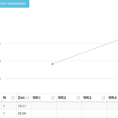
onen bearbeiten
5
0
5
N
Zeit
WK1
WK2
WK3
WK4
1
19,11
1
29,06