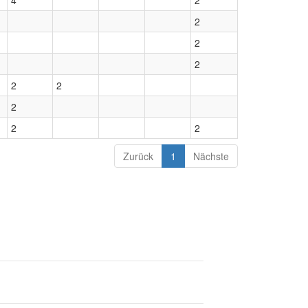
4
2
2
2
2
2
2
2
2
2
Zurück
1
Nächste