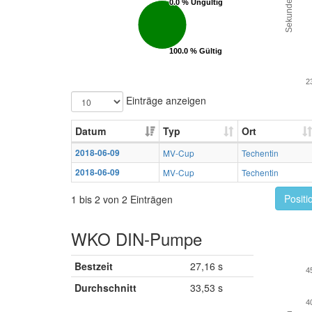
Sekunden
0.0 % Ungültig
0.0 % Ungültig
100.0 % Gültig
100.0 % Gültig
2
Einträge anzeigen
Datum
Typ
Ort
2018-06-09
MV-Cup
Techentin
2018-06-09
MV-Cup
Techentin
Positi
1 bis 2 von 2 Einträgen
WKO DIN-Pumpe
Bestzeit
27,16 s
4
Durchschnitt
33,53 s
4