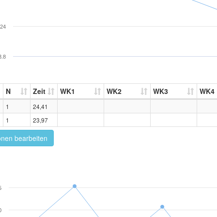
24
3.8
N
Zeit
WK1
WK2
WK3
WK4
1
24,41
1
23,97
onen bearbeiten
5
0