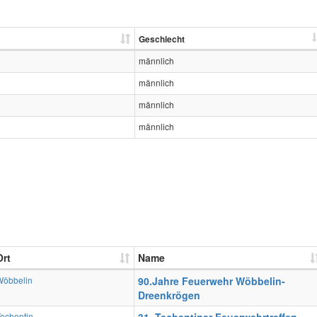
Geschlecht
männlich
männlich
männlich
männlich
Ort
Name
Wöbbelin
90.Jahre Feuerwehr Wöbbelin-
Dreenkrögen
echentin