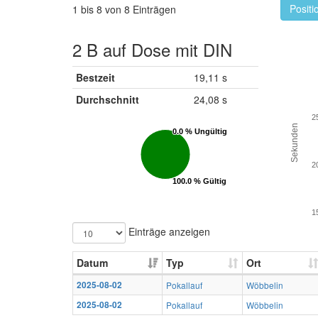
Positi
1 bis 8 von 8 Einträgen
2 B auf Dose mit DIN
Bestzeit
19,11 s
Durchschnitt
24,08 s
2
Sekunden
0.0 % Ungültig
0.0 % Ungültig
2
100.0 % Gültig
100.0 % Gültig
1
Einträge anzeigen
Datum
Typ
Ort
2025-08-02
Pokallauf
Wöbbelin
2025-08-02
Pokallauf
Wöbbelin