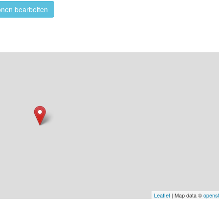
onen bearbeiten
Leaflet
| Map data ©
opens