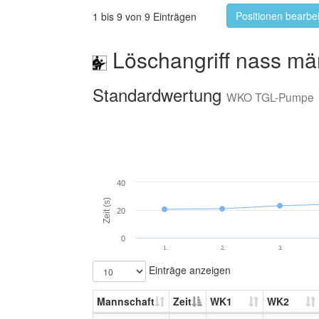
Positionen bearbe
1 bis 9 von 9 Einträgen
Löschangriff nass mä
Standardwertung
WKO TGL-Pumpe
40
Zeit (s)
20
0
1.
2.
3.
Einträge anzeigen
Mannschaft
Zeit
WK1
WK2