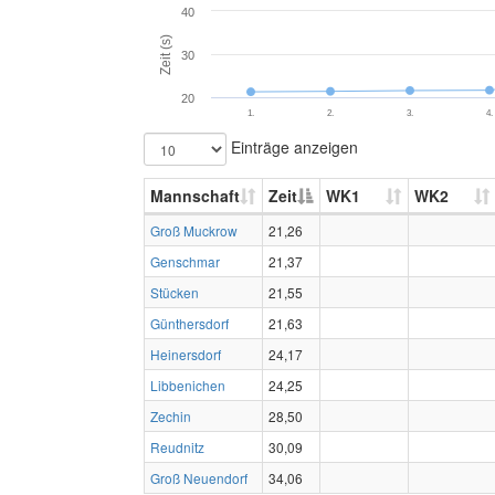
40
Zeit (s)
30
20
1.
2.
3.
4.
Einträge anzeigen
Mannschaft
Zeit
WK1
WK2
Groß Muckrow
21,26
Genschmar
21,37
Stücken
21,55
Günthersdorf
21,63
Heinersdorf
24,17
Libbenichen
24,25
Zechin
28,50
Reudnitz
30,09
Groß Neuendorf
34,06