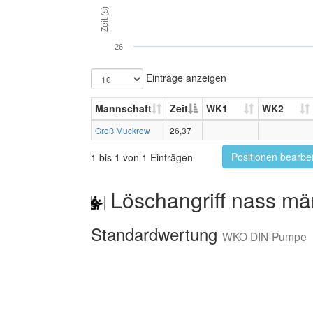
Zeit (s)
26
Einträge anzeigen
Mannschaft
Zeit
WK1
WK2
Groß Muckrow
26,37
Positionen bearbe
1 bis 1 von 1 Einträgen
Löschangriff nass mä
Standardwertung
WKO DIN-Pumpe