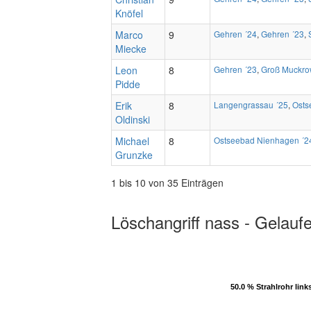
Knöfel
Marco
9
Gehren ´24
,
Gehren ´23
,
Miecke
Leon
8
Gehren ´23
,
Groß Muckro
Pidde
Erik
8
Langengrassau ´25
,
Osts
Oldinski
Michael
8
Ostseebad Nienhagen ´2
Grunzke
1 bis 10 von 35 Einträgen
Löschangriff nass - Gelauf
50.0 % Strahlrohr link
50.0 % Strahlrohr link