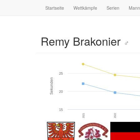
Startseite
Wettkämpfe
Serien
Mann
Remy Brakonier
♂
25
Sekunden
20
15
2021
2022