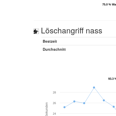
75.0 % W
75.0 % W
Löschangriff nass
Bestzeit
Durchschnitt
93.3 
93.3 
28
26
Sekunden
24