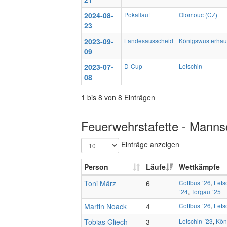
2024-08-
Pokallauf
Olomouc (CZ)
23
2023-09-
Landesausscheid
Königswusterha
09
2023-07-
D-Cup
Letschin
08
1 bis 8 von 8 Einträgen
Feuerwehrstafette - Mannsc
Einträge anzeigen
Person
Läufe
Wettkämpfe
Toni März
6
Cottbus ´26
,
Lets
´24
,
Torgau ´25
Martin Noack
4
Cottbus ´26
,
Lets
Tobias Gliech
3
Letschin ´23
,
Kön