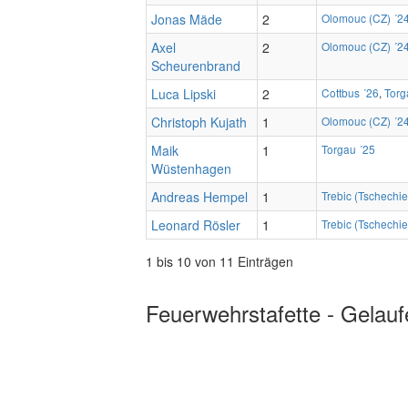
Jonas Mäde
2
Olomouc (CZ) ´2
Axel
2
Olomouc (CZ) ´2
Scheurenbrand
Luca Lipski
2
Cottbus ´26
,
Torg
Christoph Kujath
1
Olomouc (CZ) ´2
Maik
1
Torgau ´25
Wüstenhagen
Andreas Hempel
1
Trebic (Tschechie
Leonard Rösler
1
Trebic (Tschechie
1 bis 10 von 11 Einträgen
Feuerwehrstafette - Gelauf