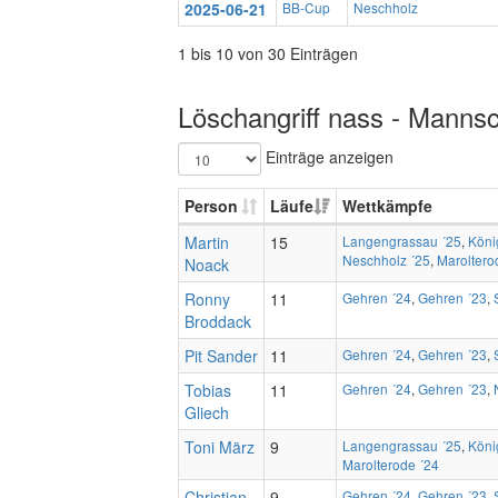
2025-06-21
BB-Cup
Neschholz
1 bis 10 von 30 Einträgen
Löschangriff nass - Mannsc
Einträge anzeigen
Person
Läufe
Wettkämpfe
Martin
15
Langengrassau ´25
,
Köni
Neschholz ´25
,
Maroltero
Noack
Ronny
11
Gehren ´24
,
Gehren ´23
,
Broddack
Pit Sander
11
Gehren ´24
,
Gehren ´23
,
Tobias
11
Gehren ´24
,
Gehren ´23
,
Gliech
Toni März
9
Langengrassau ´25
,
Köni
Marolterode ´24
Christian
9
Gehren ´24
,
Gehren ´23
,