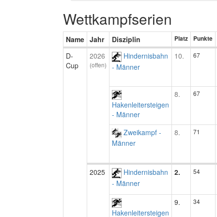
Wettkampfserien
Name
Jahr
Disziplin
Platz
Punkte
D-
2026
Hindernisbahn
10.
67
Cup
(offen)
- Männer
8.
67
Hakenleitersteigen
- Männer
Zweikampf -
8.
71
Männer
2025
Hindernisbahn
2.
54
- Männer
9.
34
Hakenleitersteigen