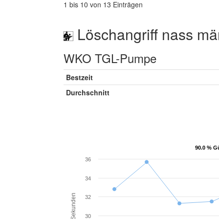
1 bis 10 von 13 Einträgen
Löschangriff nass mä
WKO TGL-Pumpe
Bestzeit
Durchschnitt
90.0 % Gü
90.0 % Gü
36
34
Sekunden
32
30