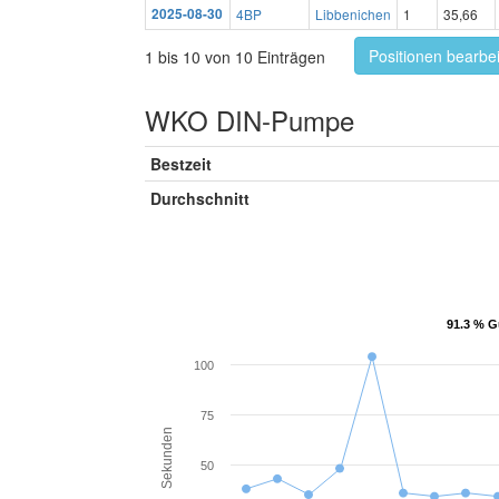
2025-08-30
4BP
Libbenichen
1
35,66
Positionen bearbe
1 bis 10 von 10 Einträgen
WKO DIN-Pumpe
Bestzeit
Durchschnitt
91.3 % G
91.3 % G
100
75
Sekunden
50