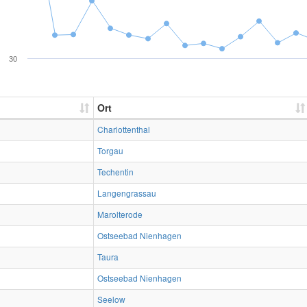
30
Ort
Charlottenthal
Torgau
Techentin
Langengrassau
Marolterode
Ostseebad Nienhagen
Taura
Ostseebad Nienhagen
Seelow