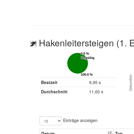
Hakenleitersteigen (1. 
0.0 %
0.0 %
Ungültig
Ungültig
100.0 %
100.0 %
Sekunden
Gültig
Gültig
Bestzeit
9,95 s
Durchschnitt
11,60 s
Einträge anzeigen
Datum
Typ