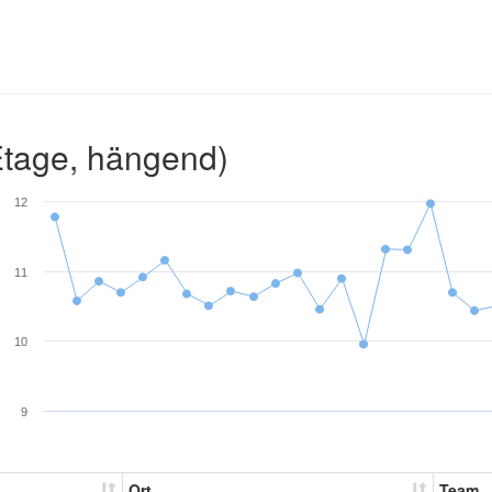
Etage, hängend)
12
11
10
9
Ort
Team