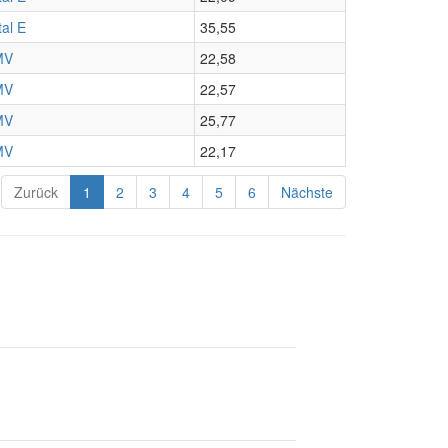
tal E
35,55
MV
22,58
MV
22,57
MV
25,77
MV
22,17
Zurück
1
2
3
4
5
6
Nächste