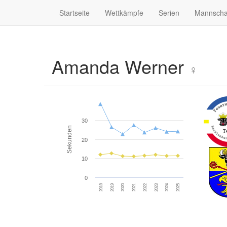
Startseite
Wettkämpfe
Serien
Mannscha
Amanda Werner
♀
30
Sekunden
20
10
0
2018
2019
2020
2021
2022
2023
2024
2025