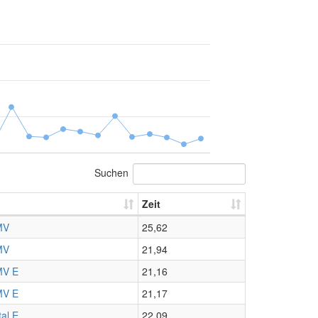
Suchen
Zeit
MV
25,62
MV
21,94
MV E
21,16
MV E
21,17
tal E
22,09