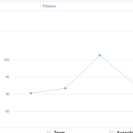
Tribsees
100
95
90
85
t
Team
Aussch