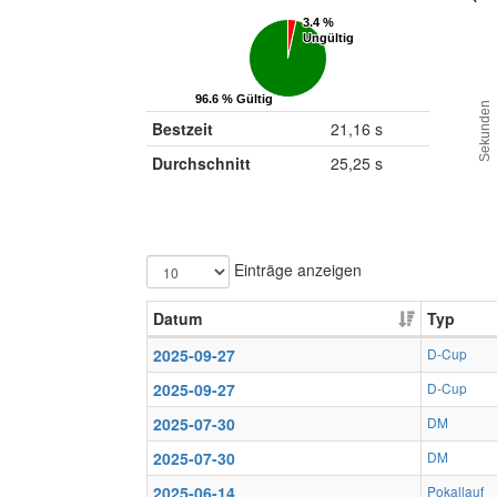
3.4 %
3.4 %
Ungültig
Ungültig
96.6 % Gültig
96.6 % Gültig
Sekunden
Bestzeit
21,16 s
Durchschnitt
25,25 s
Einträge anzeigen
Datum
Typ
2025-09-27
D-Cup
2025-09-27
D-Cup
2025-07-30
DM
2025-07-30
DM
2025-06-14
Pokallauf