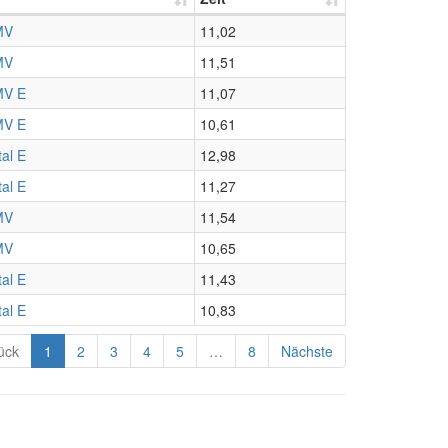
MV
11,02
MV
11,51
MV E
11,07
MV E
10,61
tal E
12,98
tal E
11,27
MV
11,54
MV
10,65
tal E
11,43
tal E
10,83
ück
1
2
3
4
5
…
8
Nächste