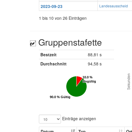
2023-09-23
Landesausscheid
1 bis 10 von 26 Einträgen
Gruppenstafette
Bestzeit
88,81 s
Durchschnitt
94,58 s
Sekunden
10.0 %
10.0 %
Ungültig
Ungültig
90.0 % Gültig
90.0 % Gültig
Einträge anzeigen
Datum
Typ
Or