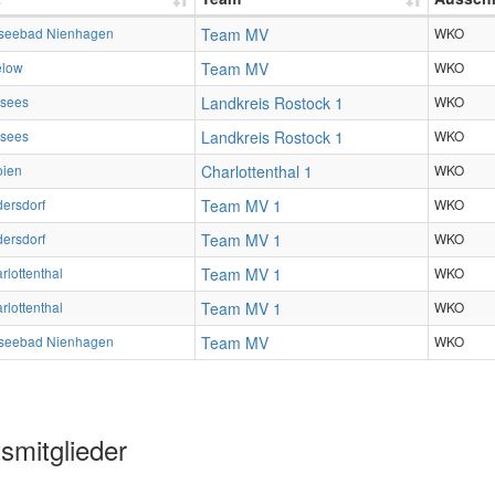
seebad Nienhagen
Team MV
WKO
elow
Team MV
WKO
bsees
Landkreis Rostock 1
WKO
bsees
Landkreis Rostock 1
WKO
ien
Charlottenthal 1
WKO
ersdorf
Team MV 1
WKO
ersdorf
Team MV 1
WKO
rlottenthal
Team MV 1
WKO
rlottenthal
Team MV 1
WKO
seebad Nienhagen
Team MV
WKO
smitglieder