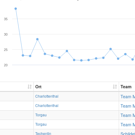
35
30
25
20
Ort
Team
Charlottenthal
Team 
Charlottenthal
Team 
Torgau
Team 
Torgau
Team 
Techentin
Schilde