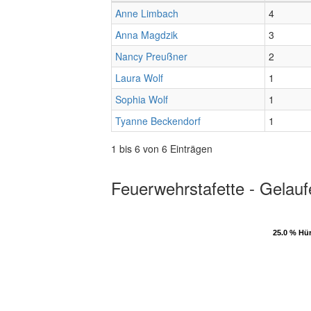
Anne Limbach
4
Anna Magdzik
3
Nancy Preußner
2
Laura Wolf
1
Sophia Wolf
1
Tyanne Beckendorf
1
1 bis 6 von 6 Einträgen
Feuerwehrstafette - Gelauf
25.0 % Hü
25.0 % Hü