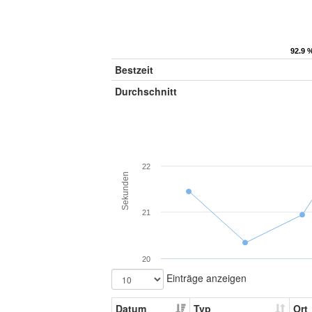
92.9 
92.9 
Bestzeit
Durchschnitt
22
Sekunden
21
20
Einträge anzeigen
Datum
Typ
Ort