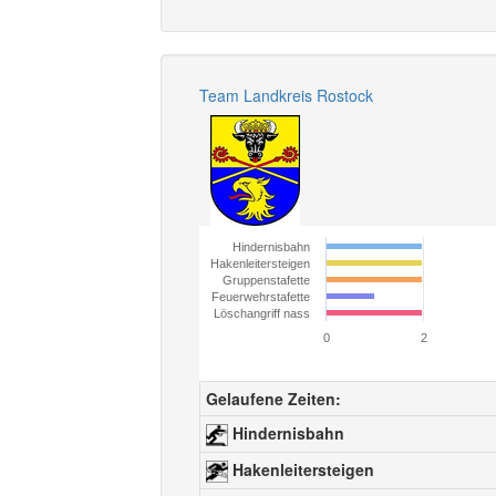
Team Landkreis Rostock
Hindernisbahn
Hakenleitersteigen
Gruppenstafette
Feuerwehrstafette
Löschangriff nass
0
2
Gelaufene Zeiten:
Hindernisbahn
Hakenleitersteigen