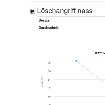
Löschangriff nass
Bestzeit
Durchschnitt
80.0 % G
80.0 % G
38
36
Sekunden
34
32
30