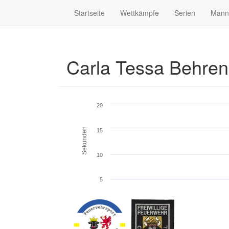
Startseite
Wettkämpfe
Serien
Mann
Carla Tessa Behre
20
Sekunden
15
10
5