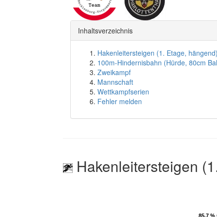
Inhaltsverzeichnis
Hakenleitersteigen (1. Etage, hängend
100m-Hindernisbahn (Hürde, 80cm Ba
Zweikampf
Mannschaft
Wettkampfserien
Fehler melden
Hakenleitersteigen (1
85.7 % 
85.7 % 