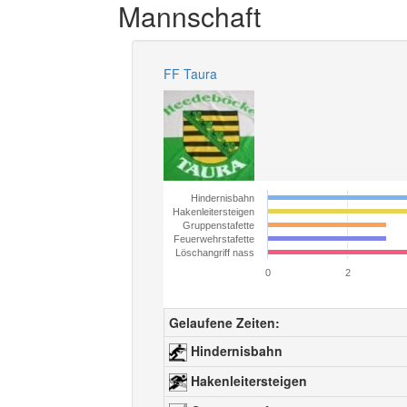
Mannschaft
FF Taura
Hindernisbahn
Hakenleitersteigen
Gruppenstafette
Feuerwehrstafette
Löschangriff nass
0
2
Gelaufene Zeiten:
Hindernisbahn
Hakenleitersteigen