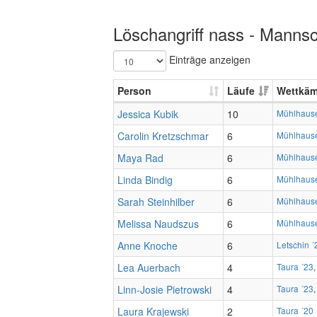
Löschangriff nass - Mannsc
Einträge anzeigen
Person
Läufe
Wettkäm
Jessica Kubik
10
Mühlhaus
Carolin Kretzschmar
6
Mühlhaus
Maya Rad
6
Mühlhaus
Linda Bindig
6
Mühlhaus
Sarah Steinhilber
6
Mühlhaus
Melissa Naudszus
6
Mühlhaus
Anne Knoche
6
Letschin ´
Lea Auerbach
4
Taura ´23
Linn-Josie Pietrowski
4
Taura ´23
Laura Krajewski
2
Taura ´20