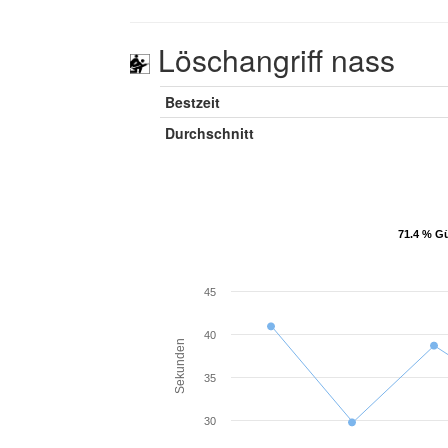
Löschangriff nass
Bestzeit
Durchschnitt
71.4 % Gü
71.4 % Gü
45
40
Sekunden
35
30