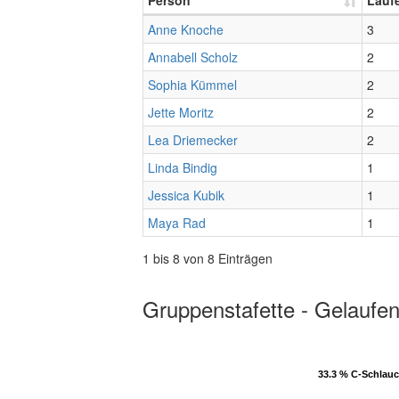
Person
Läuf
Anne Knoche
3
Annabell Scholz
2
Sophia Kümmel
2
Jette Moritz
2
Lea Driemecker
2
Linda Bindig
1
Jessica Kubik
1
Maya Rad
1
1 bis 8 von 8 Einträgen
Gruppenstafette - Gelaufen
33.3 % C-Schlau
33.3 % C-Schlau