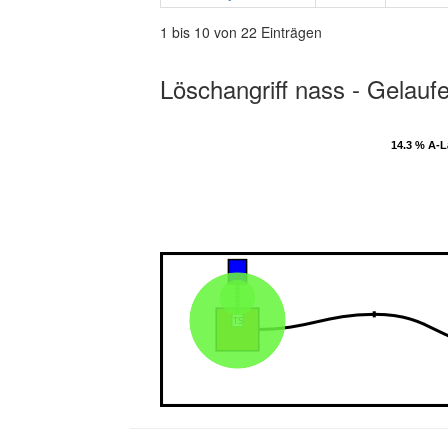
1 bis 10 von 22 Einträgen
Löschangriff nass - Gelauf
14.3 % A-
14.3 % A-