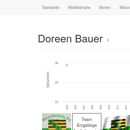
Startseite
Wettkämpfe
Serien
Mann
Doreen Bauer
♀
30
Sekunden
20
10
2005
2006
2007
2008
2009
2010
2011
2012
Team
Erzgebirge