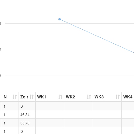
5
0
5
N
Zeit
WK1
WK2
WK3
WK4
1
D
1
46,34
1
55,78
1
D