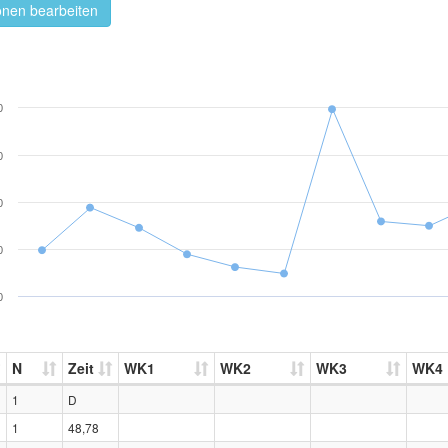
onen bearbeiten
0
0
0
0
0
N
Zeit
WK1
WK2
WK3
WK4
1
D
1
48,78