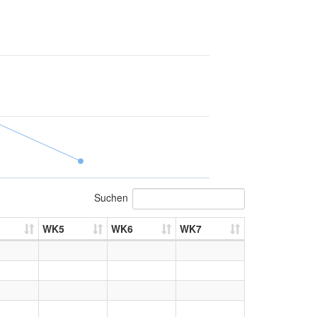
Suchen
WK5
WK6
WK7