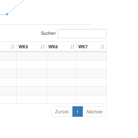
Suchen
WK5
WK6
WK7
Zurück
1
Nächste