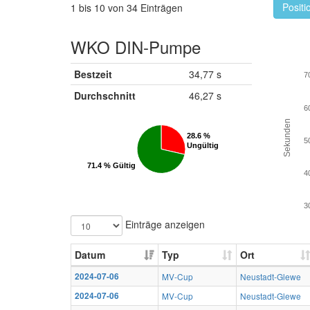
Positi
1 bis 10 von 34 Einträgen
WKO DIN-Pumpe
Bestzeit
34,77 s
7
Durchschnitt
46,27 s
6
Sekunden
28.6 %
28.6 %
5
Ungültig
Ungültig
71.4 % Gültig
71.4 % Gültig
4
3
Einträge anzeigen
Datum
Typ
Ort
2024-07-06
MV-Cup
Neustadt-Glewe
2024-07-06
MV-Cup
Neustadt-Glewe