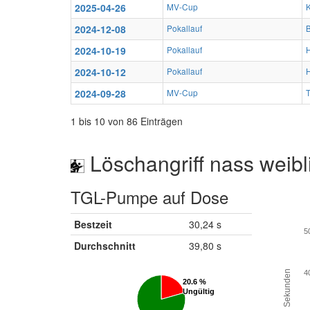
2025-04-26
MV-Cup
2024-12-08
Pokallauf
B
2024-10-19
Pokallauf
2024-10-12
Pokallauf
2024-09-28
MV-Cup
T
1 bis 10 von 86 Einträgen
Löschangriff nass weibl
TGL-Pumpe auf Dose
Bestzeit
30,24 s
5
Durchschnitt
39,80 s
Sekunden
4
20.6 %
20.6 %
Ungültig
Ungültig