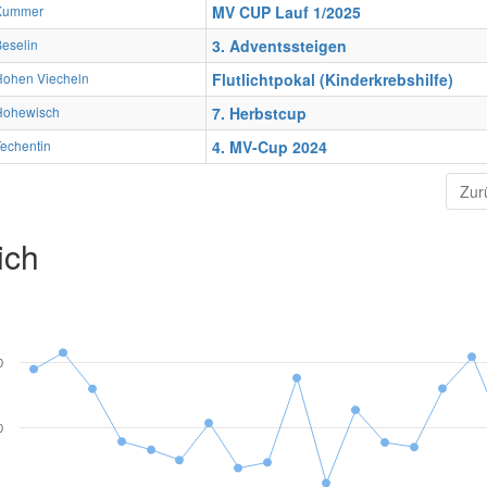
Kummer
MV CUP Lauf 1/2025
eselin
3. Adventssteigen
Hohen Viecheln
Flutlichtpokal (Kinderkrebshilfe)
Hohewisch
7. Herbstcup
echentin
4. MV-Cup 2024
Zur
ich
0
0