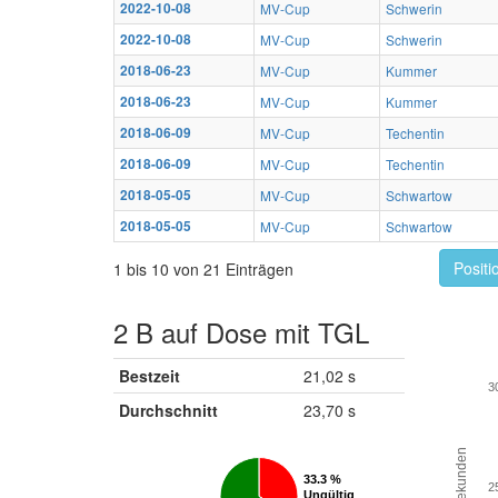
2022-10-08
MV-Cup
Schwerin
2022-10-08
MV-Cup
Schwerin
2018-06-23
MV-Cup
Kummer
2018-06-23
MV-Cup
Kummer
2018-06-09
MV-Cup
Techentin
2018-06-09
MV-Cup
Techentin
2018-05-05
MV-Cup
Schwartow
2018-05-05
MV-Cup
Schwartow
Positi
1 bis 10 von 21 Einträgen
2 B auf Dose mit TGL
Bestzeit
21,02 s
3
Durchschnitt
23,70 s
Sekunden
33.3 %
33.3 %
2
Ungültig
Ungültig