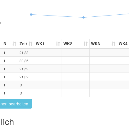
0
N
Zeit
WK1
WK2
WK3
WK4
1
21,83
1
30,36
1
21,59
1
21,02
1
D
1
D
onen bearbeiten
lich