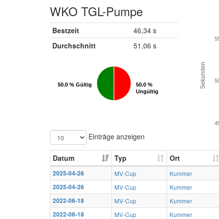
WKO TGL-Pumpe
Bestzeit
46,34 s
5
Durchschnitt
51,06 s
Sekunden
5
50.0 % Gültig
50.0 % Gültig
50.0 %
50.0 %
Ungültig
Ungültig
4
Einträge anzeigen
Datum
Typ
Ort
2025-04-26
MV-Cup
Kummer
2025-04-26
MV-Cup
Kummer
2022-06-18
MV-Cup
Kummer
2022-06-18
MV-Cup
Kummer