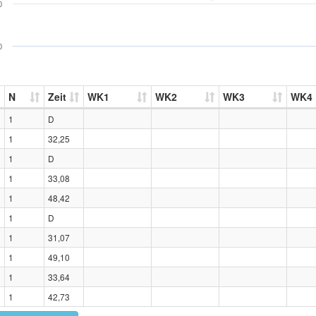
0
0
N
Zeit
WK1
WK2
WK3
WK4
1
D
1
32,25
1
D
1
33,08
1
48,42
1
D
1
31,07
1
49,10
1
33,64
1
42,73