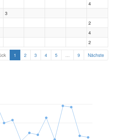
4
3
2
4
2
ück
1
2
3
4
5
…
9
Nächste