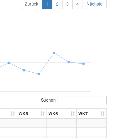
Zurück
1
2
3
4
Nächste
Suchen
WK5
WK6
WK7