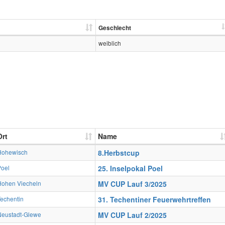
Geschlecht
weiblich
Ort
Name
Hohewisch
8.Herbstcup
Poel
25. Inselpokal Poel
Hohen Viecheln
MV CUP Lauf 3/2025
echentin
31. Techentiner Feuerwehrtreffen
Neustadt-Glewe
MV CUP Lauf 2/2025