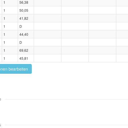
1
56,38
1
50,05
1
41,82
1
D
1
44,40
1
D
1
69,62
1
45,81
onen bearbeiten
0
5