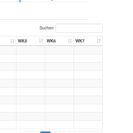
Suchen
WK5
WK6
WK7