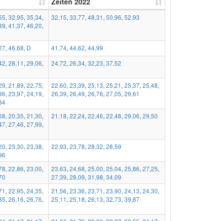
Zeiten 2022
55
,
32,95
,
35,34
,
32,15
,
33,77
,
48,31
,
50,96
,
52,93
89
,
41,37
,
46,20
,
27
,
46,68
,
D
41,74
,
44,62
,
44,99
42
,
28,11
,
29,06
,
24,72
,
26,34
,
32,23
,
37,52
29
,
21,89
,
22,75
,
22,60
,
23,39
,
25,13
,
25,21
,
25,37
,
25,48
,
36
,
23,97
,
24,19
,
26,39
,
26,49
,
26,76
,
27,05
,
29,61
34
68
,
20,35
,
21,30
,
21,18
,
22,24
,
22,46
,
22,48
,
29,06
,
29,50
47
,
27,46
,
27,99
,
20
,
23,30
,
23,38
,
22,93
,
23,78
,
28,32
,
28,59
96
78
,
22,86
,
23,00
,
23,63
,
24,68
,
25,00
,
25,04
,
25,86
,
27,25
,
70
27,39
,
28,09
,
31,98
,
34,09
71
,
22,95
,
24,35
,
21,56
,
23,36
,
23,71
,
23,90
,
24,13
,
24,30
,
85
,
26,16
,
26,76
,
25,11
,
25,18
,
26,13
,
32,73
,
39,87