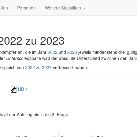
ften
Personen
Weitere Statistiken
2022 zu 2023
tkämpfer an, die im Jahr
2022
und
2023
jeweils mindenstens drei gülti
 der
Unterschied
spalte wird der absolute Unterschied zwischen den Jah
 Vergleich von
2022
zu
2023
verbessert haben.
♂
HB ♀
gt der Aufstieg bis in die 3. Etage.