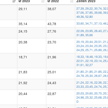
Ø 2023
Ø 2022
Zeiten 2023
29,11
38,07
27,39
,
29,22
,
30,74
,
32,
37,06
,
37,85
,
39,68
,
39,
49,36
,
52,80
35,14
43,78
33,60
,
34,71
,
37,13
,
46,
24,15
27,76
22,09
,
23,95
,
26,43
,
27,
31,89
,
35,66
20,38
23,70
20,19
,
20,44
,
20,51
,
21,
23,24
,
23,34
,
23,35
,
23,
24,29
,
25,71
,
25,89
,
26,
18,71
21,96
18,33
,
18,48
,
19,33
,
19,
22,01
,
22,19
,
23,14
,
25,
31,61
,
32,27
21,83
25,01
21,80
,
21,85
,
21,85
,
22,
24,78
,
25,30
,
26,67
,
26,
21,92
24,43
21,24
,
22,16
,
22,36
,
22,
23,33
,
23,45
,
24,74
,
25,
20,44
22,87
20,03
,
20,60
,
20,70
,
20,
24,98
,
25,32
,
25,68
,
25,
D