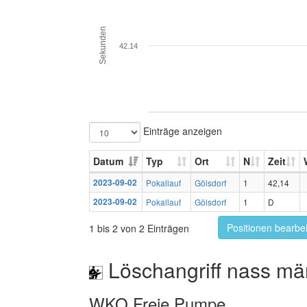
Sekunden
42.14
Einträge anzeigen
Datum
Typ
Ort
N
Zeit
2023-09-02
Pokallauf
Gölsdorf
1
42,14
2023-09-02
Pokallauf
Gölsdorf
1
D
Positionen bearbe
1 bis 2 von 2 Einträgen
Löschangriff nass mä
WKO Freie Pumpe