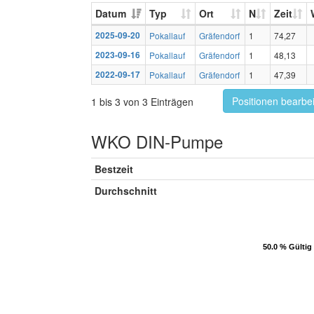
Datum
Typ
Ort
N
Zeit
2025-09-20
Pokallauf
Gräfendorf
1
74,27
2023-09-16
Pokallauf
Gräfendorf
1
48,13
2022-09-17
Pokallauf
Gräfendorf
1
47,39
Positionen bearbe
1 bis 3 von 3 Einträgen
WKO DIN-Pumpe
Bestzeit
Durchschnitt
50.0 % Gültig
50.0 % Gültig