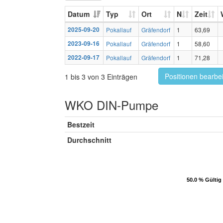
Datum
Typ
Ort
N
Zeit
2025-09-20
Pokallauf
Gräfendorf
1
63,69
2023-09-16
Pokallauf
Gräfendorf
1
58,60
2022-09-17
Pokallauf
Gräfendorf
1
71,28
Positionen bearbe
1 bis 3 von 3 Einträgen
WKO DIN-Pumpe
Bestzeit
Durchschnitt
50.0 % Gültig
50.0 % Gültig