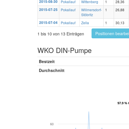
2015-08-30
Pokallauf
Wittenberg
1
28,36
2015-07-25
Pokallauf
Willmersdorf-
1
26,88
Stöbritz
2015-07-04
Pokallauf
Zella
1
30,13
Positionen bearbe
1 bis 10 von 13 Einträgen
WKO DIN-Pumpe
Bestzeit
Durchschnitt
97.9 % 
97.9 % 
60