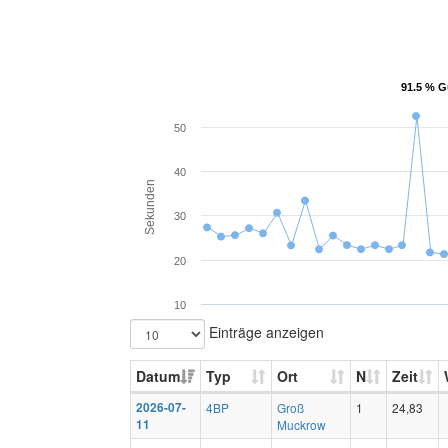
91.5 % G
91.5 % G
50
40
Sekunden
30
20
10
Einträge anzeigen
Datum
Typ
Ort
N
Zeit
2026-07-
4BP
Groß
1
24,83
11
Muckrow