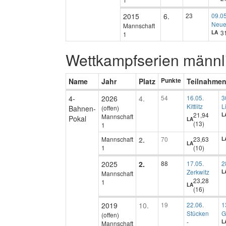
2015
6.
23
09.05
Neue
Mannschaft
31
LA
1
Wettkampfserien männl
Name
Jahr
Platz
Punkte
Teilnahme
4-
2026
4.
54
16.05.
3
Kittlitz
L
Bahnen-
(offen)
21,94
L
Mannschaft
Pokal
LA
(13)
1
Mannschaft
2.
70
23,63
L
LA
1
(10)
2025
2.
88
17.05.
2
Zerkwitz
L
Mannschaft
23,28
1
LA
(16)
2019
10.
19
22.06.
1
Stücken
G
(offen)
-
L
Mannschaft