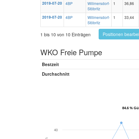
2019-07-20
4BP
Willmersdorf-
1
36,86
Stöbritz
2019-07-20
4BP
Willmersdorf-
1
33,44
Stöbritz
Positionen bearbe
1 bis 10 von 10 Einträgen
WKO Freie Pumpe
Bestzeit
Durchschnitt
84.6 % Gül
84.6 % Gül
40