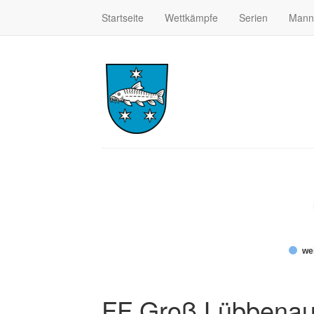
Startseite
Wettkämpfe
Serien
Mann
wei
FF Groß Lübbena