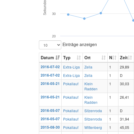
Sekunden
30
20
Einträge anzeigen
Datum
Typ
Ort
N
Zeit
2016-07-02
Extra-Liga
Zella
1
29,89
2016-07-02
Extra-Liga
Zella
1
D
2016-05-21
Pokallauf
Klein
1
30,03
Radden
2016-05-21
Pokallauf
Klein
1
26,41
Radden
2016-05-07
Pokallauf
Sitzenroda
1
D
2016-05-07
Pokallauf
Sitzenroda
1
31,94
2015-08-30
Pokallauf
Wittenberg
1
45,05