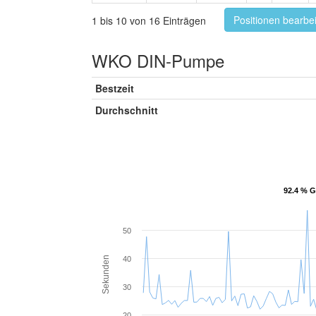
Positionen bearbe
1 bis 10 von 16 Einträgen
WKO DIN-Pumpe
Bestzeit
Durchschnitt
92.4 % G
92.4 % G
50
Sekunden
40
30
20