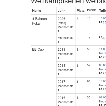
Wettkampfserien weibli
Name
Jahr
Platz
Punkte
Tei
4-Bahnen-
2026
6.
16
16.05.
35
LA
Pokal
(offen)
Mannschaft
1
Mannschaft
6.
16
27
LA
1
BB-Cup
2019
1.
58
11.05
Neue
Mannschaft
26
LA
1
2018
1.
59
05.05
Neue
Mannschaft
26
LA
1
2017
1.
64
13.05
Neue
Mannschaft
25
LA
1
2016
3.
30
07.05
Neue
Mannschaft
27
LA
1