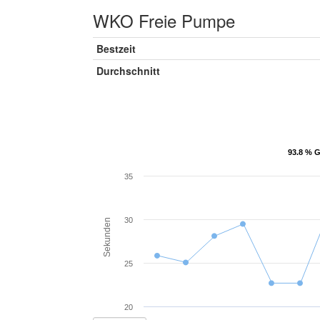
WKO Freie Pumpe
Bestzeit
Durchschnitt
93.8 % G
93.8 % G
35
30
Sekunden
25
20