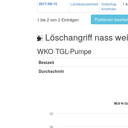
2017-09-15
Landesausscheid
Doberlug-
1 A
Kirchhain
Positionen bearbe
1 bis 2 von 2 Einträgen
Löschangriff nass wei
WKO TGL-Pumpe
Bestzeit
Durchschnitt
90.0 % Gü
90.0 % Gü
60
50