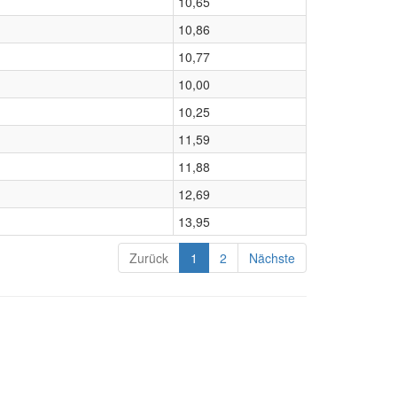
10,65
10,86
10,77
10,00
10,25
11,59
11,88
12,69
13,95
Zurück
1
2
Nächste