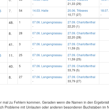
-
21,33 (29)
-
5
7.
54
14.03. Halle
20.06. Tribsees
18.07.
-
10,77 (27)
-
48.
1
07.06. Langengrassau
27.09. Charlottenthal
-
22,20 (1)
8.
28
07.06. Langengrassau
27.09. Charlottenthal
-
22,20 (28)
41.
3
07.06. Langengrassau
27.09. Charlottenthal
-
11,59 (3)
5
11.
25
07.06. Langengrassau
27.09. Charlottenthal
-
11,59 (25)
40.
5
07.06. Langengrassau
27.09. Charlottenthal
-
33,79 (5)
8.
27
07.06. Langengrassau
27.09. Charlottenthal
-
33,79 (27)
er mal zu Fehlern kommen. Geraden wenn die Namen in den Ergebnisli
auch Probleme mit Umlauten oder anderen besonderen Buchstaben im 