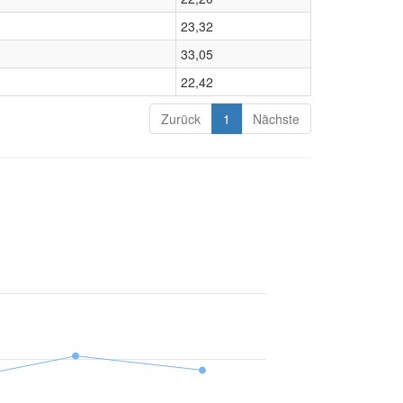
23,32
33,05
22,42
Zurück
1
Nächste