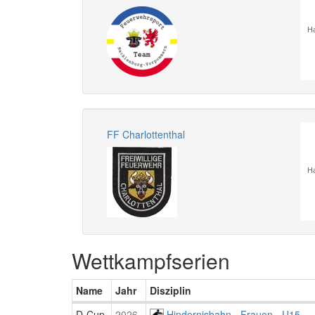
Ha
FF Charlottenthal
Ha
Wettkampfserien
Name
Jahr
Disziplin
D-Cup
2026
Hindernisbahn - Frauen - U15