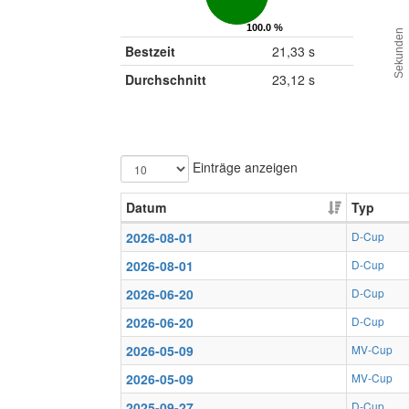
100.0 %
100.0 %
Sekunden
Gültig
Gültig
Bestzeit
21,33 s
Durchschnitt
23,12 s
Einträge anzeigen
Datum
Typ
2026-08-01
D-Cup
2026-08-01
D-Cup
2026-06-20
D-Cup
2026-06-20
D-Cup
2026-05-09
MV-Cup
2026-05-09
MV-Cup
2025-09-27
D-Cup