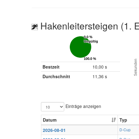
Hakenleitersteigen (1. 
0.0 %
0.0 %
Ungültig
Ungültig
100.0 %
100.0 %
Sekunden
Gültig
Gültig
Bestzeit
10,00 s
Durchschnitt
11,36 s
Einträge anzeigen
Datum
Typ
2026-08-01
D-Cup