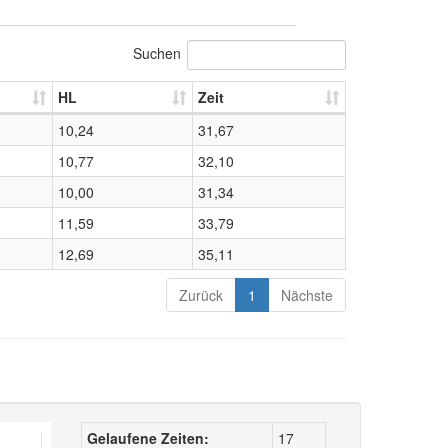
Suchen
HL
Zeit
10,24
31,67
10,77
32,10
10,00
31,34
11,59
33,79
12,69
35,11
Zurück
1
Nächste
Gelaufene Zeiten:
17