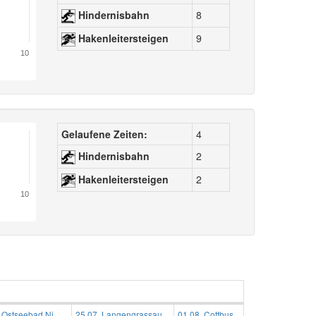
Hindernisbahn
8
Hakenleitersteigen
9
10
Gelaufene Zeiten:
4
Hindernisbahn
2
Hakenleitersteigen
2
10
 Ostseebad Ni...
25.07. Langengrassau
01.08. Cottbus