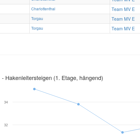
Charlottenthal
Team MV E
Torgau
Team MV E
Torgau
Team MV E
‐ Hakenleitersteigen (1. Etage, hängend)
34
32