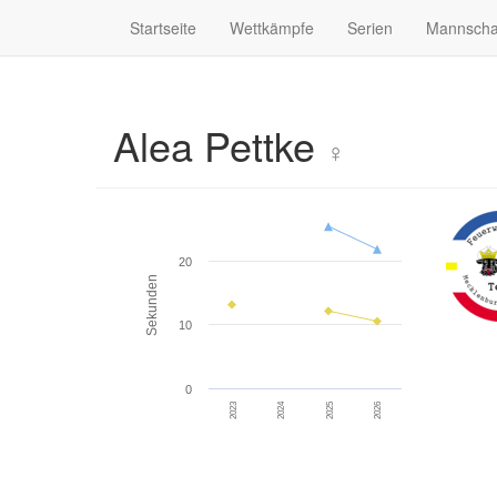
Startseite
Wettkämpfe
Serien
Mannscha
Alea Pettke
♀
20
Sekunden
10
0
2023
2024
2025
2026