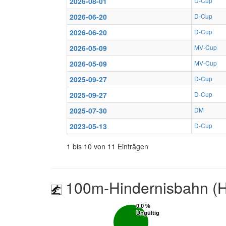
2026-08-01
D-Cup
2026-06-20
D-Cup
2026-06-20
D-Cup
2026-05-09
MV-Cup
2026-05-09
MV-Cup
2025-09-27
D-Cup
2025-09-27
D-Cup
2025-07-30
DM
2023-05-13
D-Cup
1 bis 10 von 11 Einträgen
100m-Hindernisbahn (H
0.0 %
0.0 %
Ungültig
Ungültig