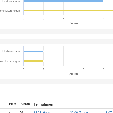
Hindernisbahn
kenleitersteigen
0
2
4
6
8
Zeiten
Hindernisbahn
kenleitersteigen
0
2
4
6
8
Zeiten
Platz
Punkte
Teilnahmen
6.
56
14.03. Halle
20.06. Tribsees
18.07.