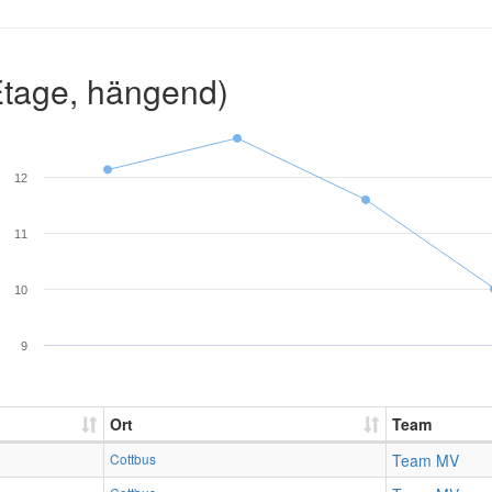
Etage, hängend)
12
11
10
9
Ort
Team
Cottbus
Team MV