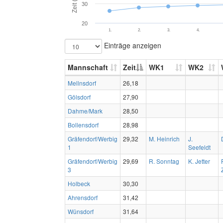
Zeit (s)
30
20
1.
2.
3.
4.
Einträge anzeigen
Mannschaft
Zeit
WK1
WK2
Mellnsdorf
26,18
Gölsdorf
27,90
Dahme/Mark
28,50
Bollensdorf
28,98
Gräfendorf/Werbig
29,32
M. Heinrich
J.
1
Seefeldt
Gräfendorf/Werbig
29,69
R. Sonntag
K. Jetter
3
Holbeck
30,30
Ahrensdorf
31,42
Wünsdorf
31,64