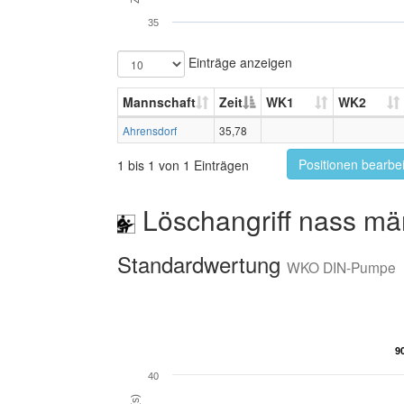
35
Einträge anzeigen
Mannschaft
Zeit
WK1
WK2
Ahrensdorf
35,78
Positionen bearbe
1 bis 1 von 1 Einträgen
Löschangriff nass mä
Standardwertung
WKO DIN-Pumpe
9
9
40