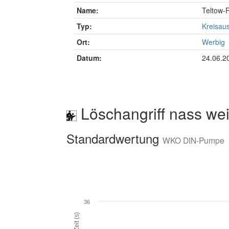
Name:
Teltow-
Typ:
Kreisau
Ort:
Werbig
Datum:
24.06.2
Löschangriff nass wei
Standardwertung
WKO DIN-Pumpe
36
Zeit (s)