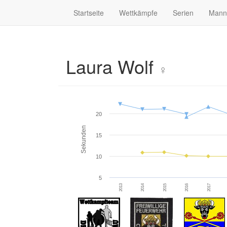
Startseite
Wettkämpfe
Serien
Mann
Laura Wolf
♀
20
Sekunden
15
10
5
2013
2014
2015
2016
2017