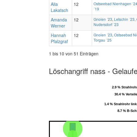
Alia
12
Ostseebad Nienhagen ´2
´19
Lakatsch
Amanda
12
Gnoien ´23
,
Letschin ´23
,
Nudersdorf ´23
Werner
Hannah
12
Gnoien ´23
,
Ostseebad N
Torgau ´25
Pfalzgraf
1 bis 10 von 51 Einträgen
Löschangriff nass - Gelauf
2.9 % Strahlroh
2.9 % Strahlroh
30.4 % Verteil
30.4 % Verteil
1.4 % Strahlrohr link
1.4 % Strahlrohr link
8.7 % B-Sch
8.7 % B-Sch