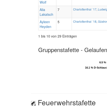
Wolf
Alia
7
Charlottenthal ´17
,
Ludwig
Lakatsch
Ayleen
5
Charlottenthal ´18
,
Güstro
Heyden
1 bis 10 von 29 Einträgen
Gruppenstafette - Gelaufen
6.5 %
6.5 %
16.1 % D-Schlau
16.1 % D-Schlau
Feuerwehrstafette