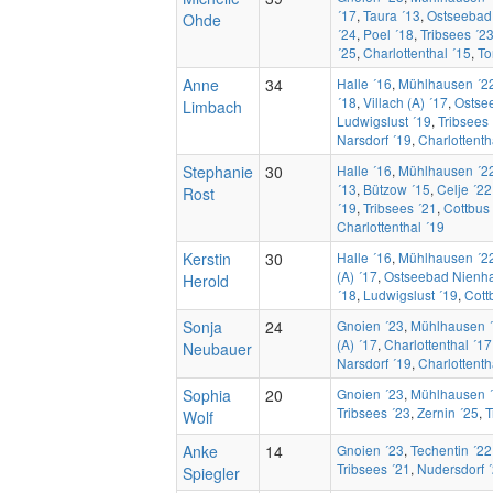
´17
,
Taura ´13
,
Ostseebad
Ohde
´24
,
Poel ´18
,
Tribsees ´2
´25
,
Charlottenthal ´15
,
To
Anne
34
Halle ´16
,
Mühlhausen ´2
´18
,
Villach (A) ´17
,
Ostse
Limbach
Ludwigslust ´19
,
Tribsees
Narsdorf ´19
,
Charlottenth
Stephanie
30
Halle ´16
,
Mühlhausen ´2
´13
,
Bützow ´15
,
Celje ´22
Rost
´19
,
Tribsees ´21
,
Cottbus
Charlottenthal ´19
Kerstin
30
Halle ´16
,
Mühlhausen ´2
(A) ´17
,
Ostseebad Nienh
Herold
´18
,
Ludwigslust ´19
,
Cott
Sonja
24
Gnoien ´23
,
Mühlhausen 
(A) ´17
,
Charlottenthal ´17
Neubauer
Narsdorf ´19
,
Charlottenth
Sophia
20
Gnoien ´23
,
Mühlhausen 
Tribsees ´23
,
Zernin ´25
,
T
Wolf
Anke
14
Gnoien ´23
,
Techentin ´22
Tribsees ´21
,
Nudersdorf 
Spiegler