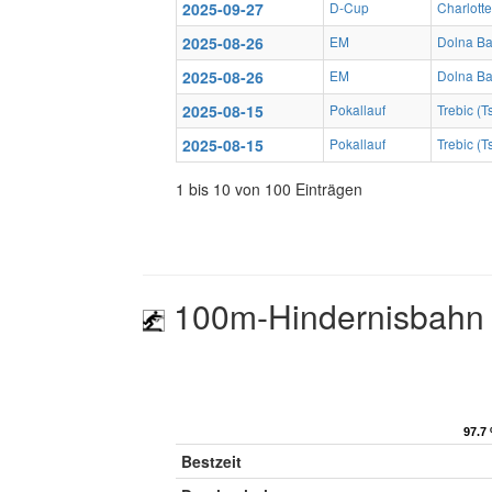
2025-09-27
D-Cup
Charlotte
2025-08-26
EM
Dolna Ba
2025-08-26
EM
Dolna Ba
2025-08-15
Pokallauf
Trebic (
2025-08-15
Pokallauf
Trebic (
1 bis 10 von 100 Einträgen
100m-Hindernisbahn 
97.7
97.7
Bestzeit