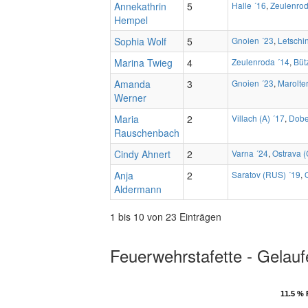
Annekathrin
5
Halle ´16
,
Zeulenrod
Hempel
Sophia Wolf
5
Gnoien ´23
,
Letschi
Marina Twieg
4
Zeulenroda ´14
,
Büt
Amanda
3
Gnoien ´23
,
Marolte
Werner
Maria
2
Villach (A) ´17
,
Dobe
Rauschenbach
Cindy Ahnert
2
Varna ´24
,
Ostrava (
Anja
2
Saratov (RUS) ´19
,
Aldermann
1 bis 10 von 23 Einträgen
Feuerwehrstafette - Gelauf
11.5 % 
11.5 % 