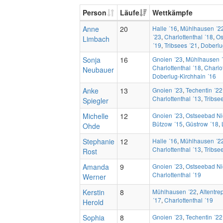
Person
Läufe
Wettkämpfe
Anne
20
Halle ´16
,
Mühlhausen ´2
´23
,
Charlottenthal ´18
,
Os
Limbach
´19
,
Tribsees ´21
,
Doberlu
Sonja
16
Gnoien ´23
,
Mühlhausen 
Charlottenthal ´18
,
Charlo
Neubauer
Doberlug-Kirchhain ´16
Anke
13
Gnoien ´23
,
Techentin ´22
Charlottenthal ´13
,
Tribse
Spiegler
Michelle
12
Gnoien ´23
,
Ostseebad N
Bützow ´15
,
Güstrow ´18
,
Ohde
Stephanie
12
Halle ´16
,
Mühlhausen ´2
Charlottenthal ´13
,
Tribse
Rost
Amanda
9
Gnoien ´23
,
Ostseebad N
Charlottenthal ´19
Werner
Kerstin
8
Mühlhausen ´22
,
Altentre
´17
,
Charlottenthal ´19
Herold
Sophia
8
Gnoien ´23
,
Techentin ´22