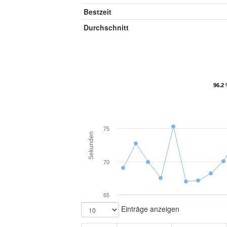
Bestzeit
Durchschnitt
96.2 
96.2 
75
Sekunden
70
65
Einträge anzeigen