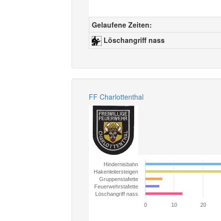
Gelaufene Zeiten:
Löschangriff nass
FF Charlottenthal
Hindernisbahn
Hakenleitersteigen
Gruppenstafette
Feuerwehrstafette
Löschangriff nass
0
10
20