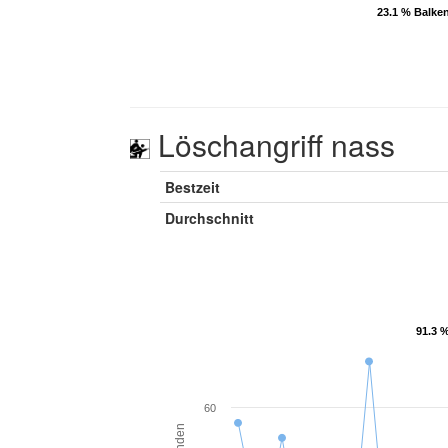
23.1 % Balke
23.1 % Balke
Löschangriff nass
Bestzeit
Durchschnitt
91.3 
91.3 
60