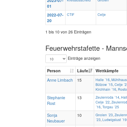
2023-07-
01
2022-07-
CTIF
Celje
20
1 bis 10 von 26 Einträgen
Feuerwehrstafette - Mannsc
Einträge anzeigen
Person
Läufe
Wettkämpfe
Anne Limbach
15
Halle ´16
,
Mühlhaus
Bützow ´15
,
Celje ´
Kirchhain ´16
,
Rosto
Stephanie
13
Zeulenroda ´14
,
Hal
Celje ´22
,
Zeulenrod
Rost
´16
,
Torgau ´25
Sonja
10
Gnoien ´23
,
Zeulenr
´23
,
Ludwigslust ´19
Neubauer