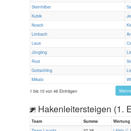
Steinhilber
S
Kubik
Je
Noack
Ki
Limbach
A
Laue
Ce
Jüngling
Li
Rost
St
Gottschling
Li
Mikalo
W
Manns
1 bis 10 von 46 Einträgen
Hakenleitersteigen (1. 
Team
Summe
Wertung
Team Lausitz
37,38
I. Klein
,
C.