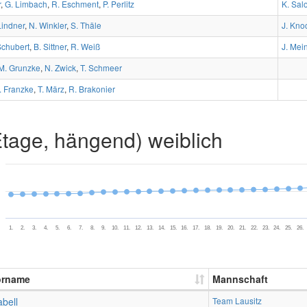
r
,
G. Limbach
,
R. Eschment
,
P. Perlitz
K. Sal
Lindner
,
N. Winkler
,
S. Thäle
J. Kno
Schubert
,
B. Sittner
,
R. Weiß
J. Mei
M. Grunzke
,
N. Zwick
,
T. Schmeer
. Franzke
,
T. März
,
R. Brakonier
Etage, hängend) weiblich
1.
2.
3.
4.
5.
6.
7.
8.
9.
10.
11.
12.
13.
14.
15.
16.
17.
18.
19.
20.
21.
22.
23.
24.
25.
26.
orname
Mannschaft
abell
Team Lausitz