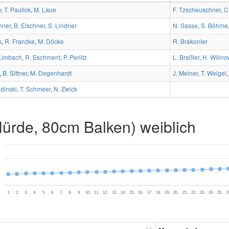
y
,
T. Paulick
,
M. Laue
F. Tzscheuschner
,
C
hner
,
B. Elschner
,
S. Lindner
N. Sasse
,
S. Böhme
k
,
R. Franzke
,
M. Döcke
R. Brakonier
Limbach
,
R. Eschment
,
P. Perlitz
L. Breßler
,
H. Willno
,
B. Sittner
,
M. Degenhardt
J. Meiner
,
T. Weigel
ldinski
,
T. Schmeer
,
N. Zwick
rde, 80cm Balken) weiblich
1.
2.
3.
4.
5.
6.
7.
8.
9.
10.
11.
12.
13.
14.
15.
16.
17.
18.
19.
20.
21.
22.
23.
24.
25.
2