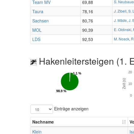
Team MV
69,88
S. Neubaue
Taura
78,16
J. Zibell
,
S. 
Sachsen
80,76
J. Mäde
,
J. 
MOL
90,39
E. Oldinski
,
LDS
92,53
M. Noack
,
R
Hakenleitersteigen (1. 
20
1.1 %
1.1 %
Zeit (s)
10
98.9 %
98.9 %
0
Einträge anzeigen
Nachname
V
Klein
Is