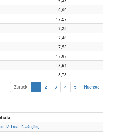
16,38
16,90
17,27
17,28
17,45
17,53
17,87
18,51
18,73
Zurück
1
2
3
4
5
Nächste
rhalb
ert
,
M. Laue
,
B. Jüngling