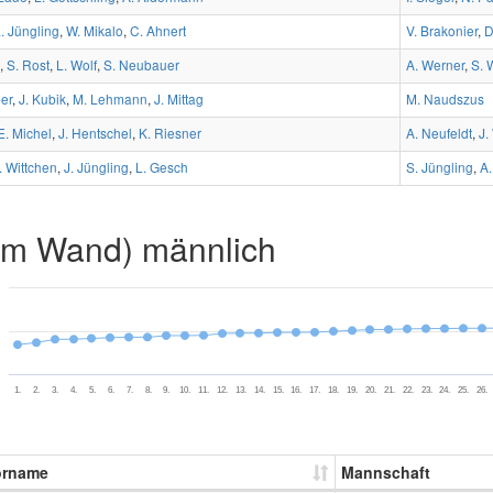
. Jüngling
,
W. Mikalo
,
C. Ahnert
V. Brakonier
,
D
,
S. Rost
,
L. Wolf
,
S. Neubauer
A. Werner
,
S. 
ber
,
J. Kubik
,
M. Lehmann
,
J. Mittag
M. Naudszus
E. Michel
,
J. Hentschel
,
K. Riesner
A. Neufeldt
,
J.
. Wittchen
,
J. Jüngling
,
L. Gesch
S. Jüngling
,
A.
2m Wand) männlich
1.
2.
3.
4.
5.
6.
7.
8.
9.
10.
11.
12.
13.
14.
15.
16.
17.
18.
19.
20.
21.
22.
23.
24.
25.
26.
orname
Mannschaft