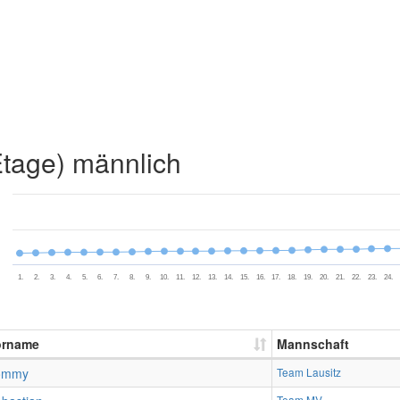
Etage) männlich
1.
2.
3.
4.
5.
6.
7.
8.
9.
10.
11.
12.
13.
14.
15.
16.
17.
18.
19.
20.
21.
22.
23.
24.
orname
Mannschaft
ommy
Team Lausitz
Team MV