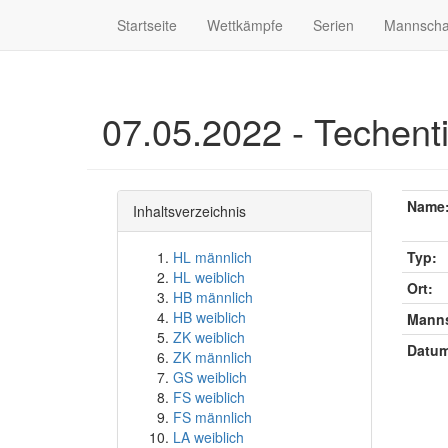
Startseite
Wettkämpfe
Serien
Mannscha
07.05.2022 - Techent
Name
Inhaltsverzeichnis
HL männlich
Typ:
HL weiblich
Ort:
HB männlich
HB weiblich
Manns
ZK weiblich
Datum
ZK männlich
GS weiblich
FS weiblich
FS männlich
LA weiblich