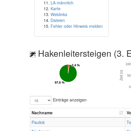
LA männlich
Karte
Weblinks
Dateien
Fehler oder Hinweis melden
Hakenleitersteigen (3. 
100
2.4 %
2.4 %
Zeit (s)
50
97.6 %
97.6 %
0
Einträge anzeigen
Nachname
V
Paulick
T