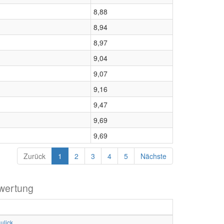
8,88
8,94
8,97
9,04
9,07
9,16
9,47
9,69
9,69
Zurück
1
2
3
4
5
Nächste
wertung
ulick