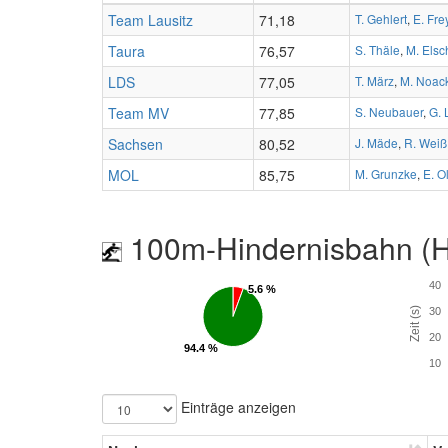
Team Lausitz
71,18
T. Gehlert
,
E. Fre
Taura
76,57
S. Thäle
,
M. Elsc
LDS
77,05
T. März
,
M. Noac
Team MV
77,85
S. Neubauer
,
G. 
Sachsen
80,52
J. Mäde
,
R. Weiß
MOL
85,75
M. Grunzke
,
E. O
100m-Hindernisbahn (Hü
40
5.6 %
5.6 %
Zeit (s)
30
20
94.4 %
94.4 %
10
Einträge anzeigen