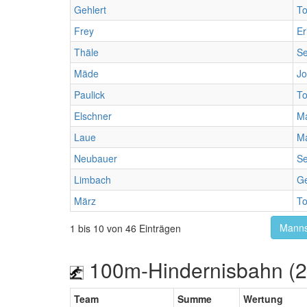
Gehlert
T
Frey
Er
Thäle
Se
Mäde
J
Paulick
T
Elschner
M
Laue
Ma
Neubauer
Se
Limbach
G
März
To
Manns
1 bis 10 von 46 Einträgen
100m-Hindernisbahn (
Team
Summe
Wertung