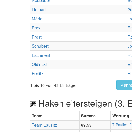
Neubauer
Se
Limbach
G
Mäde
J
Frey
Er
Frost
R
Schubert
J
Eschment
Ro
Oldinski
Er
Perlitz
Ph
Manns
1 bis 10 von 43 Einträgen
Hakenleitersteigen (3. 
Team
Summe
Wertung
Team Lausitz
69,53
T. Paulick
,
E