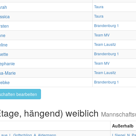
arah
Taura
ssica
Taura
rsten
Brandenburg 1
nne
Team MV
line
Team Lausitz
sette
Brandenburg 1
ephanie
Team MV
sa-Marie
Team Lausitz
iebke
Brandenburg 1
chaften bearbeiten
Etage, hängend) weiblich
Mannschafts
Außerhalb
 Laue
,
L. Gottschling
,
A. Aldermann
I. Siegel
,
N. Pa