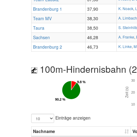
Brandenburg 1
37,90
K. Noack
,
L
Team MV
38,30
A. Limbach
Taura
38,50
S. Steinhil
Sachsen
46,28
A. Franke
,
Brandenburg 2
46,73
K. Linke
,
M
100m-Hindernisbahn (
30
9.8 %
9.8 %
Zeit (s)
20
90.2 %
90.2 %
10
Einträge anzeigen
Nachname
V