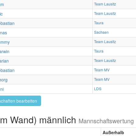
om
Team Lausitz
ic
Team Lausitz
bastian
Taura
onas
Sachsen
ommy
Team Lausitz
arwin
Taura
rian
Team Lausitz
bastian
Team MV
eorg
Team MV
ni
LDS
chaften bearbeiten
2m Wand) männlich
Mannschaftswertung
Außerhalb