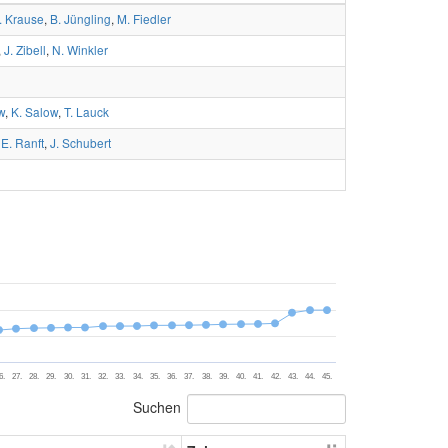
. Krause
,
B. Jüngling
,
M. Fiedler
,
J. Zibell
,
N. Winkler
w
,
K. Salow
,
T. Lauck
,
E. Ranft
,
J. Schubert
6.
27.
28.
29.
30.
31.
32.
33.
34.
35.
36.
37.
38.
39.
40.
41.
42.
43.
44.
45.
Suchen