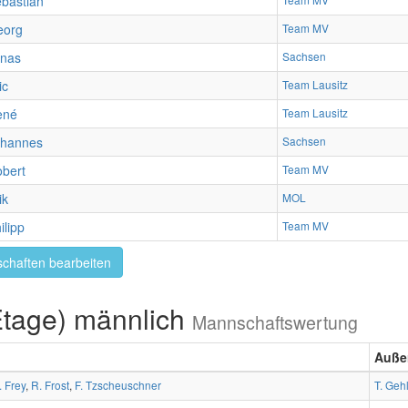
bastian
eorg
Team MV
onas
Sachsen
ic
Team Lausitz
ené
Team Lausitz
ohannes
Sachsen
bert
Team MV
ik
MOL
ilipp
Team MV
chaften bearbeiten
Etage) männlich
Mannschaftswertung
Auße
. Frey
,
R. Frost
,
F. Tzscheuschner
T. Gehl