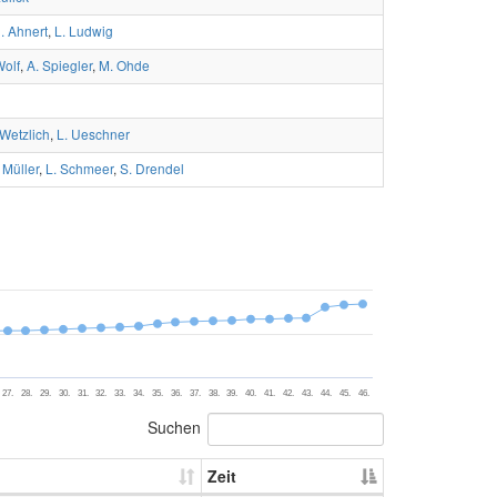
. Ahnert
,
L. Ludwig
Wolf
,
A. Spiegler
,
M. Ohde
 Wetzlich
,
L. Ueschner
 Müller
,
L. Schmeer
,
S. Drendel
27.
28.
29.
30.
31.
32.
33.
34.
35.
36.
37.
38.
39.
40.
41.
42.
43.
44.
45.
46.
Suchen
Zeit