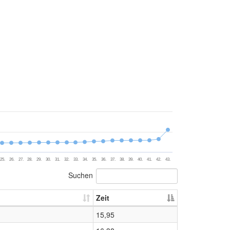
25.
26.
27.
28.
29.
30.
31.
32.
33.
34.
35.
36.
37.
38.
39.
40.
41.
42.
43.
Suchen
Zeit
15,95