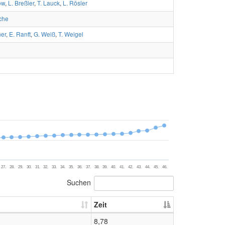
ow
,
L. Breßler
,
T. Lauck
,
L. Rösler
che
ner
,
E. Ranft
,
G. Weiß
,
T. Weigel
27.
28.
29.
30.
31.
32.
33.
34.
35.
36.
37.
38.
39.
40.
41.
42.
43.
44.
45.
46.
Suchen
Zeit
8,78