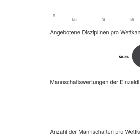
0
Mo
Di
Mi
Angebotene Disziplinen pro Wettka
50.0%
50.0%
Mannschaftswertungen der Einzeldi
Anzahl der Mannschaften pro Wett