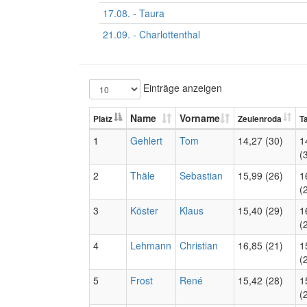
17.08. - Taura
21.09. - Charlottenthal
Einträge anzeigen
Name
Vorname
Platz
Zeulenroda
T
1
Gehlert
Tom
14,27 (30)
1
(
2
Thäle
Sebastian
15,99 (26)
1
(
3
Köster
Klaus
15,40 (29)
1
(
4
Lehmann
Christian
16,85 (21)
1
(
5
Frost
René
15,42 (28)
1
(