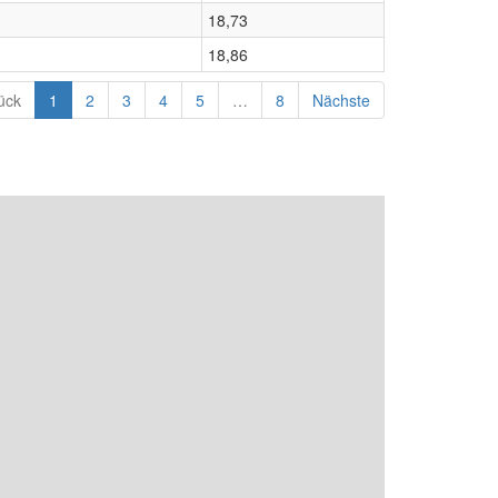
18,73
18,86
ück
1
2
3
4
5
…
8
Nächste