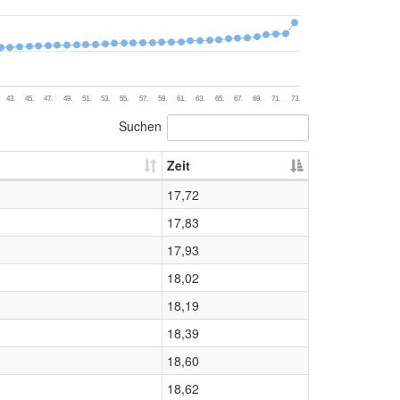
43.
45.
47.
49.
51.
53.
55.
57.
59.
61.
63.
65.
67.
69.
71.
73.
Suchen
Zeit
17,72
17,83
17,93
18,02
18,19
18,39
18,60
18,62