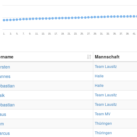
1.
3.
5.
7.
9.
11.
13.
15.
17.
19.
21.
23.
25.
27.
29.
31.
33.
35.
37.
39.
41.
orname
Mannschaft
rsten
Team Lausitz
annes
Halle
bastian
Halle
ik
Team Lausitz
bastian
Team Lausitz
aus
Team MV
om
Thüringen
arcus
Thüringen