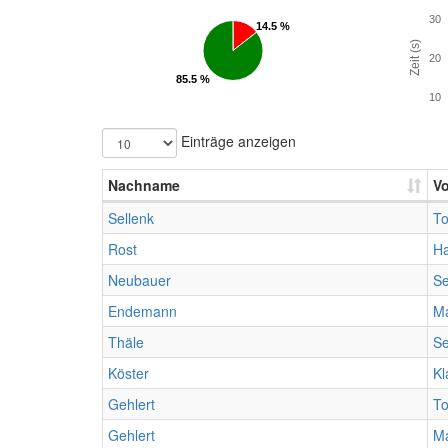
30
14.5 %
14.5 %
Zeit (s)
20
85.5 %
85.5 %
10
Einträge anzeigen
Nachname
V
Sellenk
To
Rost
H
Neubauer
Se
Endemann
Ma
Thäle
Se
Köster
Kl
Gehlert
T
Gehlert
M