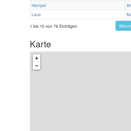
Hempel
A
Laue
Ma
Manns
1 bis 10 von 76 Einträgen
Karte
+
−