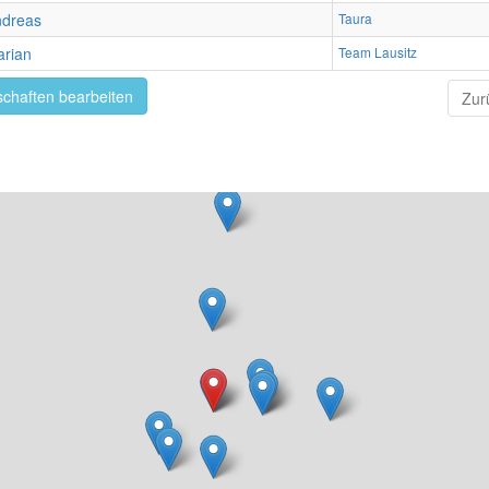
ndreas
Taura
rian
Team Lausitz
chaften bearbeiten
Zur