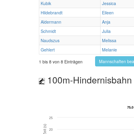
Kubik
Jessica
Hildebrandt
Eileen
Aldermann
Anja
Schmidt
Julia
Naudszus
Melissa
Gehlert
Melanie
Mannschaften bea
1 bis 8 von 8 Einträgen
100m-Hindernisbahn 
75.0
75.0
25
Zeit (s)
20