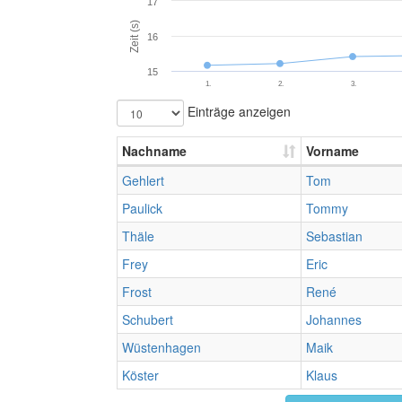
17
Zeit (s)
16
15
1.
2.
3.
Einträge anzeigen
Nachname
Vorname
Gehlert
Tom
Paulick
Tommy
Thäle
Sebastian
Frey
Eric
Frost
René
Schubert
Johannes
Wüstenhagen
Maik
Köster
Klaus