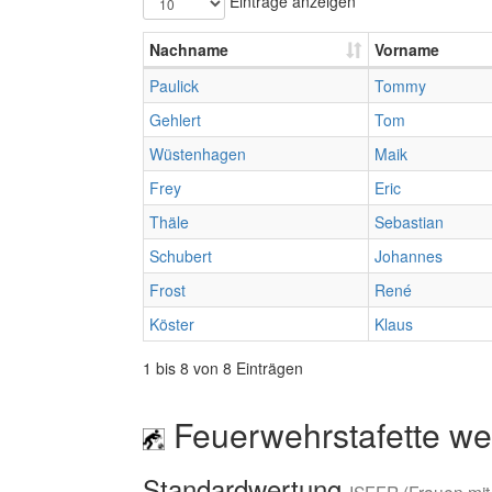
Einträge anzeigen
Nachname
Vorname
Paulick
Tommy
Gehlert
Tom
Wüstenhagen
Maik
Frey
Eric
Thäle
Sebastian
Schubert
Johannes
Frost
René
Köster
Klaus
1 bis 8 von 8 Einträgen
Feuerwehrstafette wei
Standardwertung