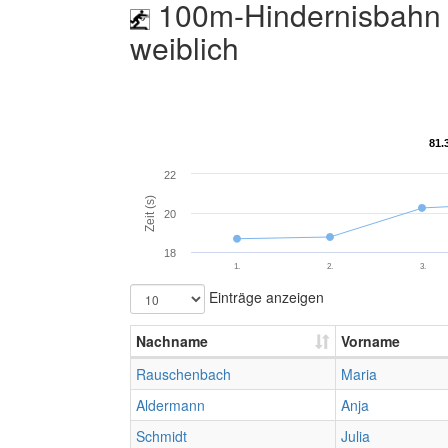
100m-Hindernisbahn 
weiblich
81.
81.
22
Zeit (s)
20
18
1.
2.
3.
Einträge anzeigen
Nachname
Vorname
Rauschenbach
Maria
Aldermann
Anja
Schmidt
Julia