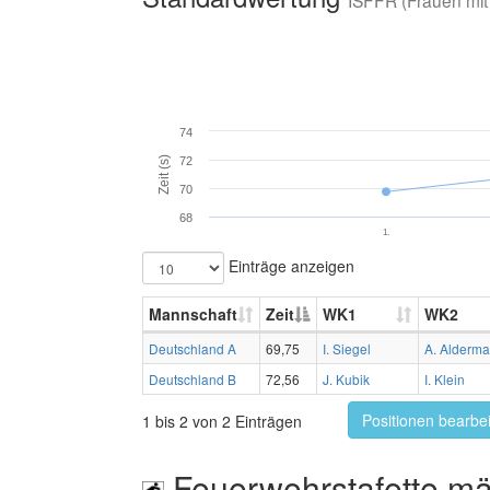
ISFFR (Frauen mit
74
Zeit (s)
72
70
68
1.
Einträge anzeigen
Mannschaft
Zeit
WK1
WK2
Deutschland A
69,75
I. Siegel
A. Alderm
Deutschland B
72,56
J. Kubik
I. Klein
Positionen bearbe
1 bis 2 von 2 Einträgen
Feuerwehrstafette mä