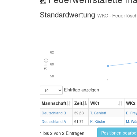
Standardwertung
WKO - Feuer lösc
62
Zeit (s)
60
58
1.
Einträge anzeigen
Mannschaft
Zeit
WK1
WK2
Deutschland B
59,63
T. Gehlert
E. Fre
Deutschland A
61,71
K. Köster
M. Wü
Positionen bearbe
1 bis 2 von 2 Einträgen