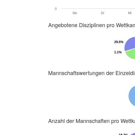
0
Mo
Di
Mi
Angebotene Disziplinen pro Wettka
29.5%
29.5%
1.1%
1.1%
Mannschaftswertungen der Einzeldi
Anzahl der Mannschaften pro Wett