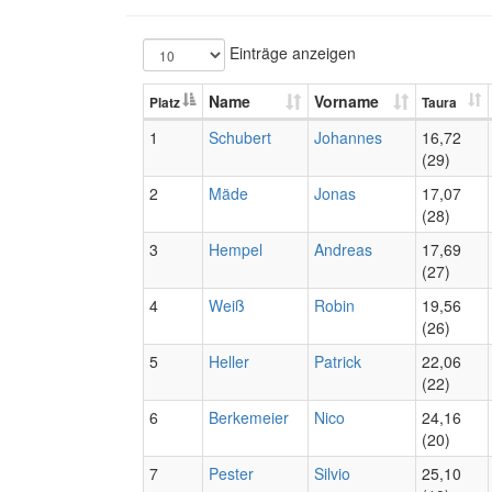
Einträge anzeigen
Name
Vorname
Platz
Taura
1
Schubert
Johannes
16,72
(29)
2
Mäde
Jonas
17,07
(28)
3
Hempel
Andreas
17,69
(27)
4
Weiß
Robin
19,56
(26)
5
Heller
Patrick
22,06
(22)
6
Berkemeier
Nico
24,16
(20)
7
Pester
Silvio
25,10