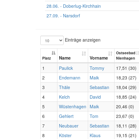
28.06. - Doberlug-Kirchhain
27.09. - Narsdorf
Einträge anzeigen
Ostseebad
Name
Vorname
Platz
Nienhagen
1
Paulick
Tommy
17,51 (30)
2
Endemann
Maik
18,23 (27)
3
Thäle
Sebastian
18,04 (29)
4
Kelch
David
18,85 (24)
5
Wüstenhagen
Maik
20,46 (0)
6
Gehlert
Tom
23,67 (0)
7
Neubauer
Sebastian
18,11 (28)
8
Köster
Klaus
19,15 (21)