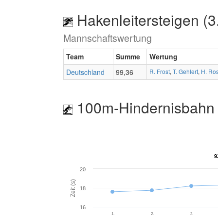
Hakenleitersteigen (3
Mannschaftswertung
Team
Summe
Wertung
Deutschland
99,36
R. Frost
,
T. Gehlert
,
H. Ros
100m-Hindernisbahn 
9
9
20
Zeit (s)
18
16
1.
2.
3.