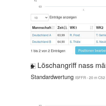
63
1.
Einträge anzeigen
Mannschaft
Zeit
WK1
WK2
Deutschland A
63,99
R. Frost
T. Gehle
Deutschland B
64,90
S. Thäle
S. Neu
Positionen bearbe
1 bis 2 von 2 Einträgen
Löschangriff nass mä
Standardwertung
ISFFR - 20 m C52