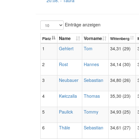
20.08. - Taura
Einträge anzeigen
Name
Vorname
Platz
Wittenberg
1
Gehlert
Tom
34,31 (29)
2
Rost
Hannes
34,14 (30)
3
Neubauer
Sebastian
34,80 (26)
4
Kwiczalla
Thomas
35,30 (23)
5
Paulick
Tommy
34,93 (25)
6
Thäle
Sebastian
34,61 (27)