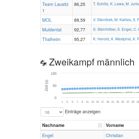
Team Lausitz
86,25
T. Schötz
,
K. Lewa
,
M. Juri
1
MOL
88,59
V. Stanitzek
,
M. Kallies
,
S.
Muldental
92,77
S. Steinhilber
,
S. Engel
,
C. 
Thalheim
95,27
K. Herold
,
A. Westphal
,
K. 
Zweikampf männlich
100
Zeit (s)
50
0
1.
3.
5.
7.
9.
11.
13.
15.
17.
19.
21.
23.
25.
27.
29.
31
Einträge anzeigen
Nachname
Vorname
Engel
Christian