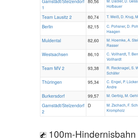
Gamstädt/Stelzendorf
80,56
M. Daßler
,
D. Gess
Hofbauer
1
Team Lausitz 2
80,74
T. Weiß
,
D. Krug
,
M
Berlin
82,15
C. Pohsner
,
D. Poh
Haagen
Muldental
82,60
M. Hoemke
,
A. Ste
Rasser
Westsachsen
86,10
C. Vollhardt
,
T. Be
Vollhardt
Team MV 2
93,38
R. Recknagel
,
S. 
Schäfer
Thüringen
95,34
C. Engel
,
P. Lück
Andre
Burkersdorf
99,57
M. Gerbig
,
M. Gehl
Gamstädt/Stelzendorf
D
M. Zschach
,
F. Sch
Krompholz
2
100m-Hindernisbahn 