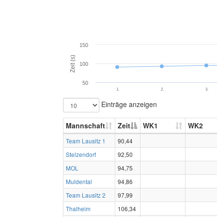
150
Zeit (s)
100
50
1.
2.
3.
Einträge anzeigen
Mannschaft
Zeit
WK1
WK2
Team Lausitz 1
90,44
Stelzendorf
92,50
MOL
94,75
Muldental
94,86
Team Lausitz 2
97,99
Thalheim
106,34