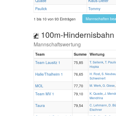
Quade
Klaus-Dieter
Paulick
Tommy
Mannschaften bea
1 bis 10 von 93 Einträgen
100m-Hindernisbahn 
Mannschaftswertung
Team
Summe
Wertung
Team Lausitz 1
75,85
T. Sellenk
,
T. Pauli
Hopka
Halle/Thalheim 1
76,65
H. Rost
,
S. Neubau
Schweinert
MOL
77,70
M. Werk
,
G. Giese
Team MV 1
79,10
K. Quade
,
J. Mend
Mendrina
Taura
79,54
C. Lehmann
,
D. Bü
Elschner