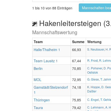
Mannschaften bea
1 bis 10 von 88 Einträgen
Hakenleitersteigen (3
Mannschaftswertung
Team
Summe
Wertung
Halle/Thalheim 1
66,93
S. Neubauer
,
H. 
Team Lausitz 1
67,44
R. Frost
,
R. Lehm
Berlin
70,85
C. Pohsner
,
D. Po
Oslislok
MOL
72,95
G. Giese
,
T. Jahrm
Gamstädt/Stelzendorf
74,18
K. Hoppe
,
D. Ges
Daßler
1
Thüringen
75,85
C. Engel
,
T. Gehle
Taura
79,42
C. Lehmann
,
A. 