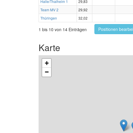
Halle/Thalheim 1
29,83
Team MV 2
29,92
Thüringen
32,02
Positionen bearbe
1 bis 10 von 14 Einträgen
Karte
+
−