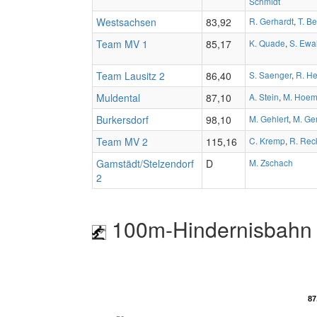
Schmidt
Westsachsen
83,92
R. Gerhardt
,
T. B
Team MV 1
85,17
K. Quade
,
S. Ewa
Team Lausitz 2
86,40
S. Saenger
,
R. H
Muldental
87,10
A. Stein
,
M. Hoe
Burkersdorf
98,10
M. Gehlert
,
M. Ge
Team MV 2
115,16
C. Kremp
,
R. Rec
Gamstädt/Stelzendorf
D
M. Zschach
2
100m-Hindernisbahn 
87
87