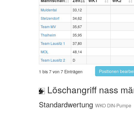
Mannschaft
Zeit
WK1
WK2
Muldental
33,12
Stelzendorf
34,62
Team MV
35,67
Thalheim
35,95
Team Lausitz 1
37,80
MOL
48,14
Team Lausitz 2
D
Positionen bearbe
1 bis 7 von 7 Einträgen
Löschangriff nass mä
Standardwertung
WKO DIN-Pumpe