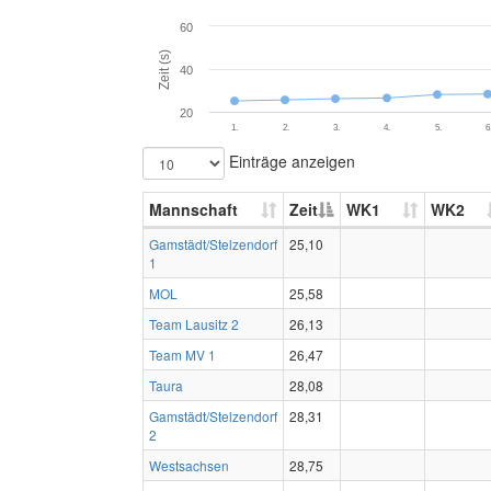
60
Zeit (s)
40
20
1.
2.
3.
4.
5.
6
Einträge anzeigen
Mannschaft
Zeit
WK1
WK2
Gamstädt/Stelzendorf
25,10
1
MOL
25,58
Team Lausitz 2
26,13
Team MV 1
26,47
Taura
28,08
Gamstädt/Stelzendorf
28,31
2
Westsachsen
28,75