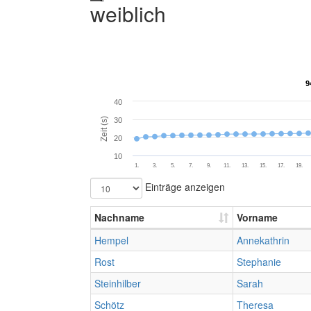
weiblich
9
9
40
Zeit (s)
30
20
10
1.
3.
5.
7.
9.
11.
13.
15.
17.
19.
Einträge anzeigen
Nachname
Vorname
Hempel
Annekathrin
Rost
Stephanie
Steinhilber
Sarah
Schötz
Theresa