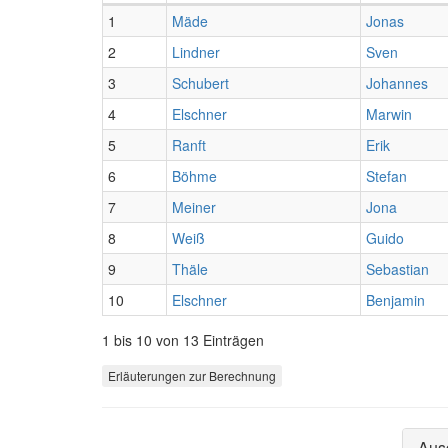
1
Mäde
Jonas
2
Lindner
Sven
3
Schubert
Johannes
4
Elschner
Marwin
5
Ranft
Erik
6
Böhme
Stefan
7
Meiner
Jona
8
Weiß
Guido
9
Thäle
Sebastian
10
Elschner
Benjamin
1 bis 10 von 13 Einträgen
Erläuterungen zur Berechnung
Aus