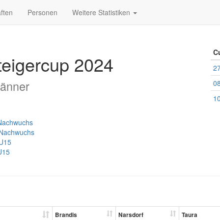
ften
Personen
Weitere Statistiken
C
teigercup 2024
27
Männer
08
10
 Nachwuchs
- Nachwuchs
 U15
 U15
Brandis
Narsdorf
Taura