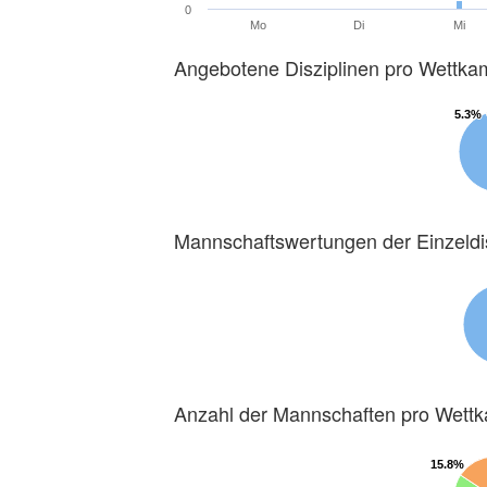
0
Mo
Di
Mi
Angebotene Disziplinen pro Wettka
5.3%
5.3%
Mannschaftswertungen der Einzeldi
Anzahl der Mannschaften pro Wett
15.8%
15.8%