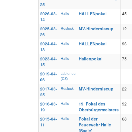
25
2026-03-
Halle
HALLENpokal
45
14
2025-03-
Rostock
MV-Hinderniscup
12
26
2024-04-
Halle
HALLENpokal
96
13
2023-04-
Halle
Hallenpokal
75
15
2019-04-
Jablonec
(CZ)
06
2017-03-
Rostock
MV-Hinderniscup
22
25
2016-03-
Halle
19. Pokal des
92
19
Oberbürgermeisters
2015-04-
Halle
Pokal der
68
11
Feuerwehr Halle
(Saale)