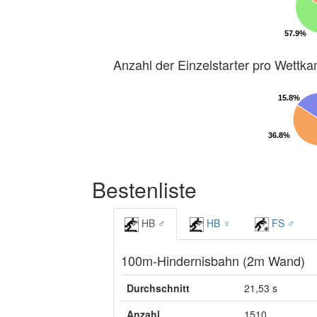
57.9%
57.9%
Anzahl der Einzelstarter pro Wettk
15.8%
15.8%
36.8%
36.8%
Bestenliste
HB ♂
HB ♀
FS ♂
100m-Hindernisbahn (2m Wand)
Durchschnitt
21,53 s
Anzahl
1510