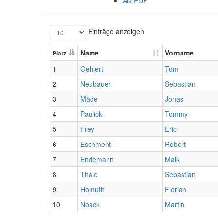
Als PDF
Einträge anzeigen
Name
Vorname
Platz
1
Gehlert
Tom
2
Neubauer
Sebastian
3
Mäde
Jonas
4
Paulick
Tommy
5
Frey
Eric
6
Eschment
Robert
7
Endemann
Maik
8
Thäle
Sebastian
9
Homuth
Florian
10
Noack
Martin