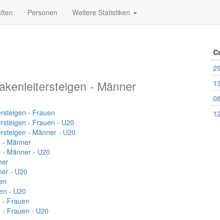
ften
Personen
Weitere Statistiken
C
29
akenleitersteigen - Männer
13
08
ersteigen - Frauen
12
ersteigen - Frauen - U20
ersteigen - Männer - U20
n - Männer
n - Männer - U20
ner
er - U20
en
en - U20
 - Frauen
 - Frauen - U20