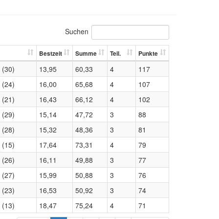
Suchen
Bestzeit
Summe
Teil.
Punkte
 (30)
13,95
60,33
4
117
 (24)
16,00
65,68
4
107
 (21)
16,43
66,12
4
102
 (29)
15,14
47,72
3
88
 (28)
15,32
48,36
3
81
 (15)
17,64
73,31
4
79
 (26)
16,11
49,88
3
77
 (27)
15,99
50,88
3
76
 (23)
16,53
50,92
3
74
 (13)
18,47
75,24
4
71