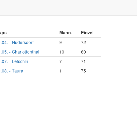
ups
Mann.
Einzel
.04. - Nudersdorf
9
72
.05. - Charlottenthal
10
80
.07. - Letschin
7
71
.08. - Taura
11
75