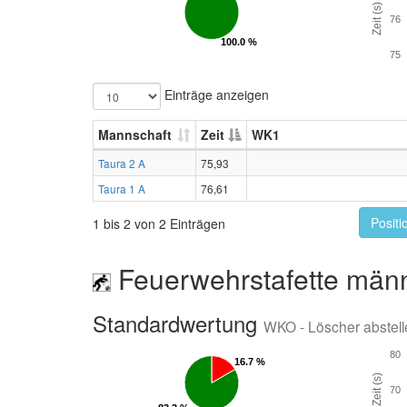
Zeit (s)
76
100.0 %
100.0 %
75
Einträge anzeigen
Mannschaft
Zeit
WK1
Taura 2 A
75,93
Taura 1 A
76,61
Positi
1 bis 2 von 2 Einträgen
Feuerwehrstafette männ
Standardwertung
WKO - Löscher abstell
80
16.7 %
16.7 %
Zeit (s)
70