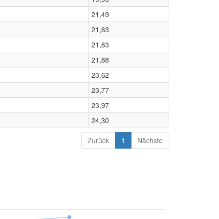
21,49
21,63
21,83
21,88
23,62
23,77
23,97
24,30
Zurück
1
Nächste