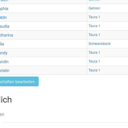
phia
Gehren
istin
Taura 1
audia
Taura 1
tharina
Taura 1
lia
Schwanebeck
andy
Taura 1
rolin
Taura 1
ristin
Taura 1
chaften bearbeiten
ich
en