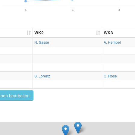
1.
2.
3.
WK2
WK3
N. Sasse
A. Hempel
S. Lorenz
C. Rose
onen bearbeiten