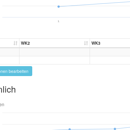
1.
WK2
WK3
onen bearbeiten
lich
en