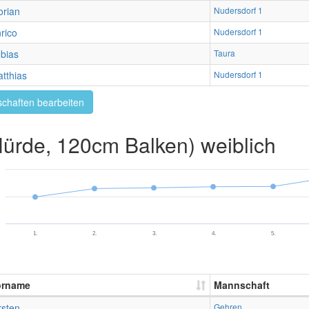
orian
Nudersdorf 1
rico
Nudersdorf 1
bias
Taura
tthias
Nudersdorf 1
chaften bearbeiten
rde, 120cm Balken) weiblich
1.
2.
3.
4.
5.
orname
Mannschaft
rsten
Gehren