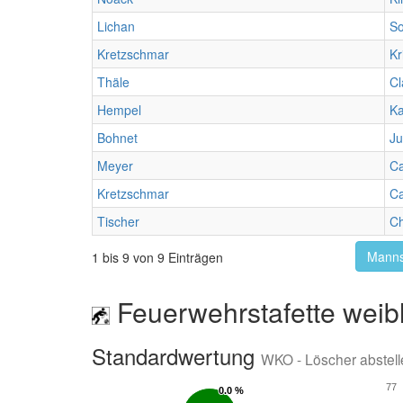
Lichan
So
Kretzschmar
Kr
Thäle
Cl
Hempel
Ka
Bohnet
Ju
Meyer
C
Kretzschmar
Ca
Tischer
Ch
Manns
1 bis 9 von 9 Einträgen
Feuerwehrstafette weibl
Standardwertung
WKO - Löscher abstell
77
0.0 %
0.0 %