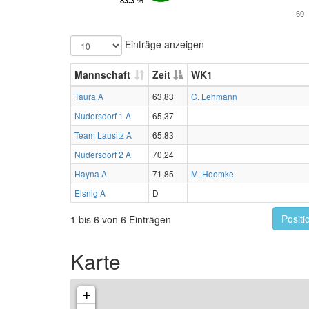
83.3 %
83.3 %
60
Einträge anzeigen
Mannschaft
Zeit
WK1
Taura A
63,83
C. Lehmann
Nudersdorf 1 A
65,37
Team Lausitz A
65,83
Nudersdorf 2 A
70,24
Hayna A
71,85
M. Hoemke
Elsnig A
D
Positi
1 bis 6 von 6 Einträgen
Karte
+