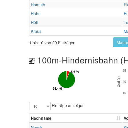
Homuth
Fl
Hahn
En
Höll
To
Kraus
Ma
Manns
1 bis 10 von 29 Einträgen
100m-Hindernisbahn (Hü
25
5.6 %
5.6 %
Zeit (s)
20
94.4 %
94.4 %
15
Einträge anzeigen
Nachname
V
Noack
Ki