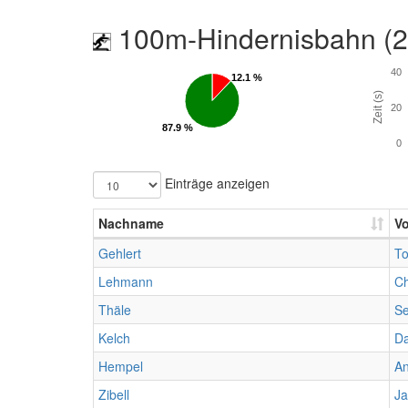
100m-Hindernisbahn (
40
12.1 %
12.1 %
Zeit (s)
20
87.9 %
87.9 %
0
Einträge anzeigen
Nachname
V
Gehlert
T
Lehmann
Ch
Thäle
Se
Kelch
Da
Hempel
A
Zibell
Ja