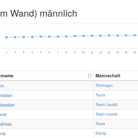
2m Wand) männlich
1.
2.
3.
4.
5.
6.
7.
8.
9.
10.
11.
12.
13.
14.
15.
16.
orname
Mannschaft
om
Thüringen
ristian
Taura
bastian
Team Lausitz
vid
Team Lausitz
ndreas
Taura
nis
Elsnig