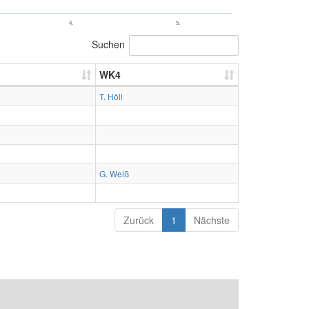
4.
5.
Suchen
WK4
T. Höll
G. Weiß
Zurück
1
Nächste