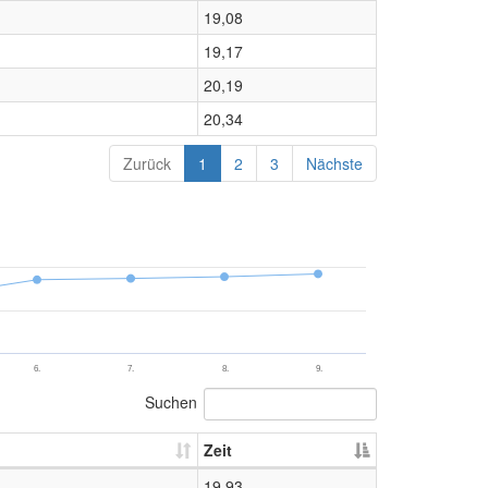
19,08
19,17
20,19
20,34
Zurück
1
2
3
Nächste
6.
7.
8.
9.
Suchen
Zeit
19,93