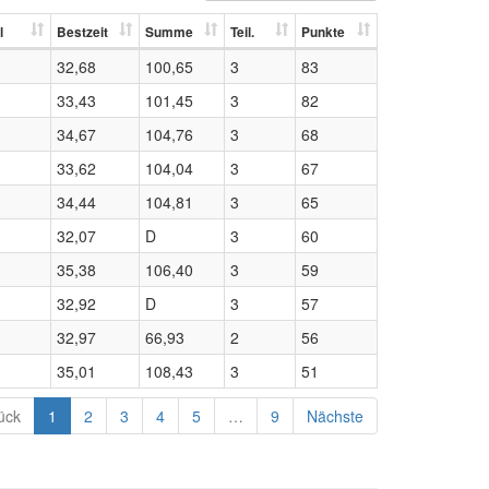
l
Bestzeit
Summe
Teil.
Punkte
32,68
100,65
3
83
33,43
101,45
3
82
34,67
104,76
3
68
33,62
104,04
3
67
34,44
104,81
3
65
32,07
D
3
60
35,38
106,40
3
59
32,92
D
3
57
32,97
66,93
2
56
35,01
108,43
3
51
ück
1
2
3
4
5
…
9
Nächste