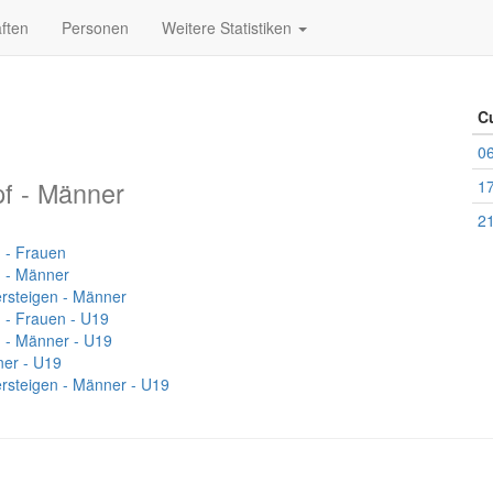
ften
Personen
Weitere Statistiken
C
06
f - Männer
17
21
 - Frauen
n - Männer
ersteigen - Männer
 - Frauen - U19
n - Männer - U19
er - U19
ersteigen - Männer - U19