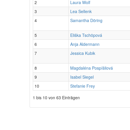
2
Laura Wolf
3
Lea Sellenk
4
Samantha Döring
5
Eliška Tschöpová
6
Anja Aldermann
7
Jessica Kubik
8
Magdaléna Pospíšilová
9
Isabel Siegel
10
Stefanie Frey
1 bis 10 von 63 Einträgen