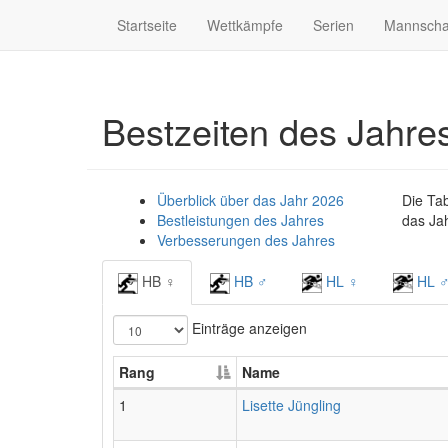
Startseite
Wettkämpfe
Serien
Mannscha
Bestzeiten des Jahre
Überblick über das Jahr 2026
Die Ta
Bestleistungen des Jahres
das Jah
Verbesserungen des Jahres
HB ♀
HB ♂
HL ♀
HL 
Einträge anzeigen
Rang
Name
1
Lisette Jüngling