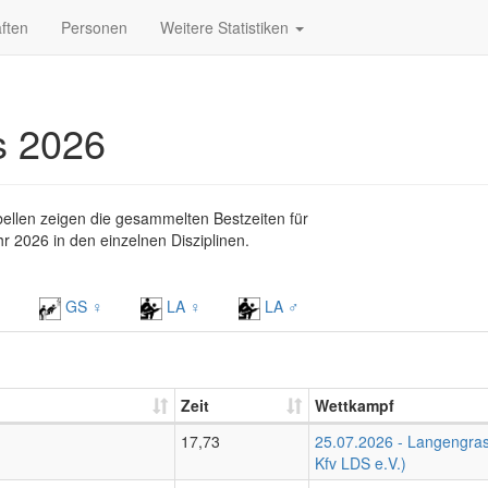
ften
Personen
Weitere Statistiken
s 2026
bellen zeigen die gesammelten Bestzeiten für
r 2026 in den einzelnen Disziplinen.
♂
GS ♀
LA ♀
LA ♂
Zeit
Wettkampf
17,73
25.07.2026 - Langengrass
Kfv LDS e.V.)