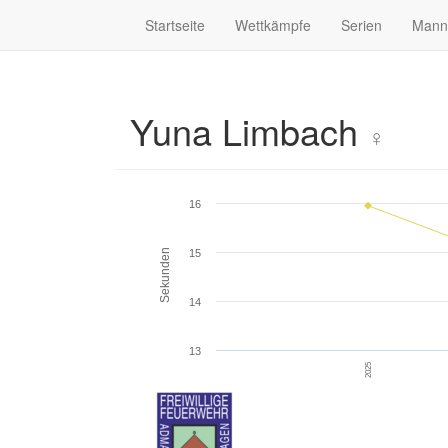
Startseite
Wettkämpfe
Serien
Mann
Yuna Limbach
♀
16
Sekunden
15
14
13
2025