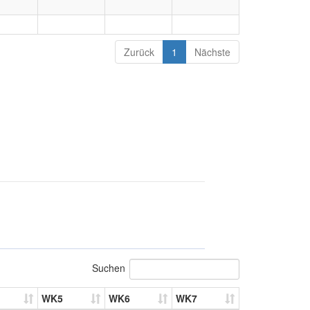
Zurück
1
Nächste
Suchen
WK5
WK6
WK7