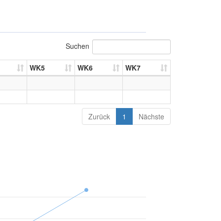
Suchen
WK5
WK6
WK7
Zurück
1
Nächste