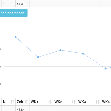
1
44,30
onen bearbeiten
0
0
0
N
Zeit
WK1
WK2
WK3
WK4
1
46,84