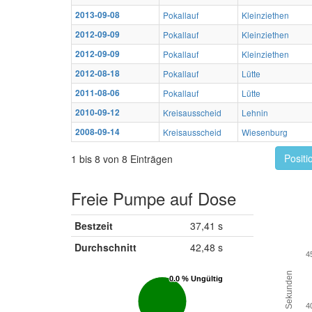
2013-09-08
Pokallauf
Kleinziethen
2012-09-09
Pokallauf
Kleinziethen
2012-09-09
Pokallauf
Kleinziethen
2012-08-18
Pokallauf
Lütte
2011-08-06
Pokallauf
Lütte
2010-09-12
Kreisausscheid
Lehnin
2008-09-14
Kreisausscheid
Wiesenburg
Positi
1 bis 8 von 8 Einträgen
Freie Pumpe auf Dose
Bestzeit
37,41 s
Durchschnitt
42,48 s
4
Sekunden
0.0 % Ungültig
0.0 % Ungültig
4