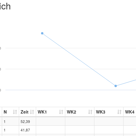
ich
0
0
0
N
Zeit
WK1
WK2
WK3
WK4
1
52,39
1
41,87