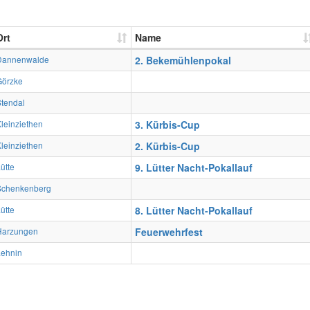
Ort
Name
Dannenwalde
2. Bekemühlenpokal
Görzke
tendal
leinziethen
3. Kürbis-Cup
leinziethen
2. Kürbis-Cup
ütte
9. Lütter Nacht-Pokallauf
Schenkenberg
ütte
8. Lütter Nacht-Pokallauf
Harzungen
Feuerwehrfest
Lehnin