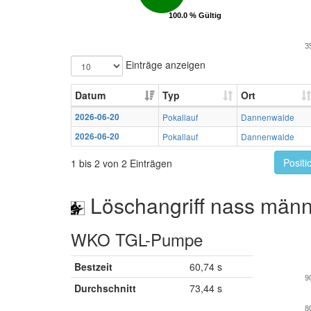
100.0 % Gültig
100.0 % Gültig
3
Einträge anzeigen
Datum
Typ
Ort
2026-06-20
Pokallauf
Dannenwalde
2026-06-20
Pokallauf
Dannenwalde
Positi
1 bis 2 von 2 Einträgen
Löschangriff nass männ
WKO TGL-Pumpe
Bestzeit
60,74 s
9
Durchschnitt
73,44 s
8