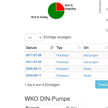
Sekunden
25.0 %
25.0 %
Ungültig
Ungültig
7
75.0 % Gültig
75.0 % Gültig
6
5
Einträge anzeigen
Datum
Typ
Ort
2011-07-09
Pokallauf
Harzungen
2011-07-09
Pokallauf
Harzungen
2005-06-11
Pokallauf
Reetz
2005-06-11
Pokallauf
Reetz
Positi
1 bis 4 von 4 Einträgen
WKO DIN-Pumpe
Bestzeit
35,32 s
7