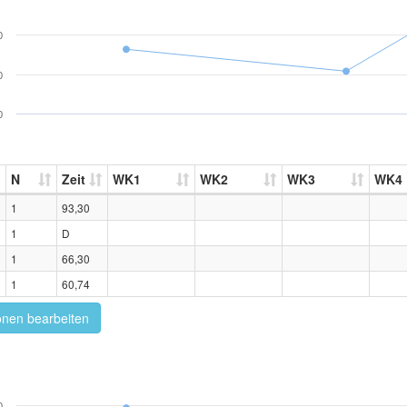
0
0
0
N
Zeit
WK1
WK2
WK3
WK4
1
93,30
1
D
1
66,30
1
60,74
onen bearbeiten
0