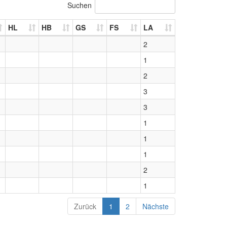
Suchen
HL
HB
GS
FS
LA
2
1
2
3
3
1
1
1
2
1
Zurück
1
2
Nächste