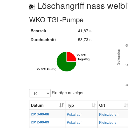
Löschangriff nass weibl
WKO TGL-Pumpe
Bestzeit
41,87 s
Durchschnitt
53,73 s
6
Sekunden
25.0 %
25.0 %
Ungültig
Ungültig
5
75.0 % Gültig
75.0 % Gültig
4
Einträge anzeigen
Datum
Typ
Ort
2013-09-08
Pokallauf
Kleinziethen
2012-09-09
Pokallauf
Kleinziethen