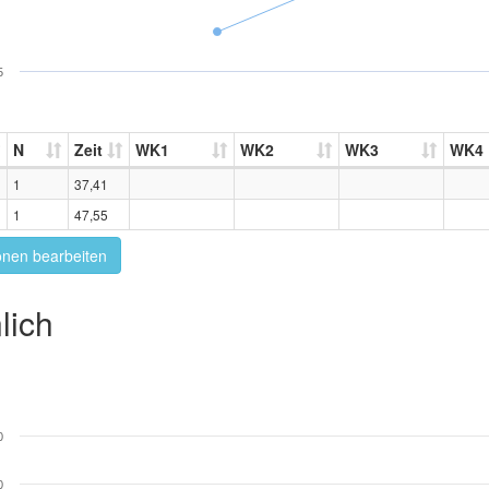
5
N
Zeit
WK1
WK2
WK3
WK4
1
37,41
1
47,55
onen bearbeiten
lich
0
0