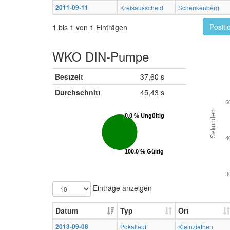
2011-09-11
Kreisausscheid
Schenkenberg
Positi
1 bis 1 von 1 Einträgen
WKO DIN-Pumpe
Bestzeit
37,60 s
Durchschnitt
45,43 s
5
Sekunden
0.0 % Ungültig
0.0 % Ungültig
4
100.0 % Gültig
100.0 % Gültig
3
Einträge anzeigen
Datum
Typ
Ort
2013-09-08
Pokallauf
Kleinziethen