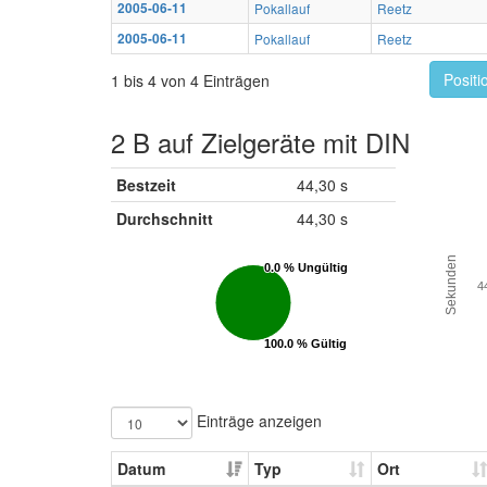
2005-06-11
Pokallauf
Reetz
2005-06-11
Pokallauf
Reetz
Positi
1 bis 4 von 4 Einträgen
2 B auf Zielgeräte mit DIN
Bestzeit
44,30 s
Durchschnitt
44,30 s
Sekunden
0.0 % Ungültig
0.0 % Ungültig
4
100.0 % Gültig
100.0 % Gültig
Einträge anzeigen
Datum
Typ
Ort