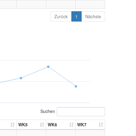
Zurück
1
Nächste
Suchen
WK5
WK6
WK7