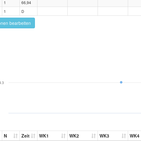
1
66,94
1
D
onen bearbeiten
4.3
N
Zeit
WK1
WK2
WK3
WK4