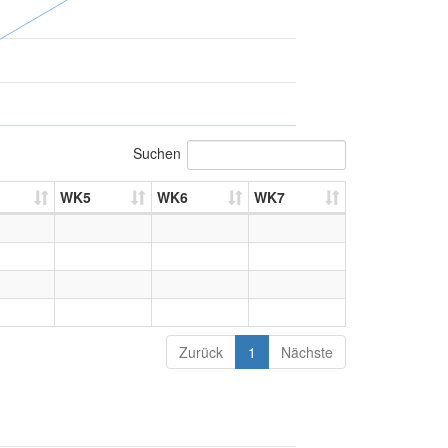
Suchen
WK5
WK6
WK7
Zurück
1
Nächste