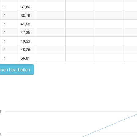
1
37,60
1
38,76
1
41,53
1
47,35
1
49,33
1
45,28
1
56,81
onen bearbeiten
5
0