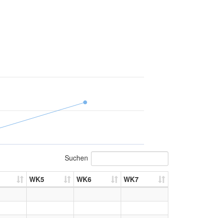
Suchen
WK5
WK6
WK7