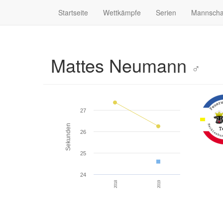
Startseite
Wettkämpfe
Serien
Mannscha
Mattes Neumann
♂
27
Sekunden
26
25
24
2018
2019