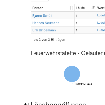
Person
Läufe
Wett
Bjarne Schütt
1
Ludwi
Hannes Neumann
1
Ludwi
Erik Bindemann
1
Ludwi
1 bis 3 von 3 Einträgen
Feuerwehrstafette - Gelaufen
100.0 % Haus
100.0 % Haus
Löschangriff nass