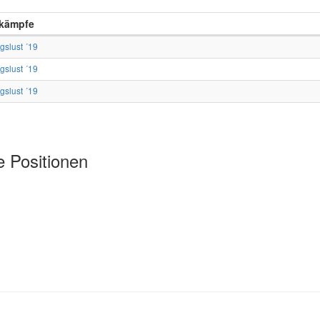
kämpfe
gslust ´19
gslust ´19
gslust ´19
e Positionen