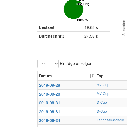
0.0 %
0.0 %
Ungültig
Ungültig
100.0 %
100.0 %
Sekunden
Gültig
Gültig
Bestzeit
19,68 s
Durchschnitt
24,58 s
Einträge anzeigen
Datum
Typ
2019-09-28
MV-Cup
2019-09-28
MV-Cup
2019-08-31
D-Cup
2019-08-31
D-Cup
2019-08-24
Landesausscheid