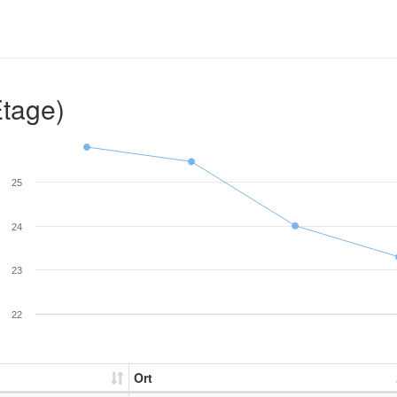
Etage)
25
24
23
22
Ort