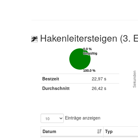
Hakenleitersteigen (3. 
0.0 %
0.0 %
Ungültig
Ungültig
100.0 %
100.0 %
Sekunden
Gültig
Gültig
Bestzeit
22,97 s
Durchschnitt
26,42 s
Einträge anzeigen
Datum
Typ