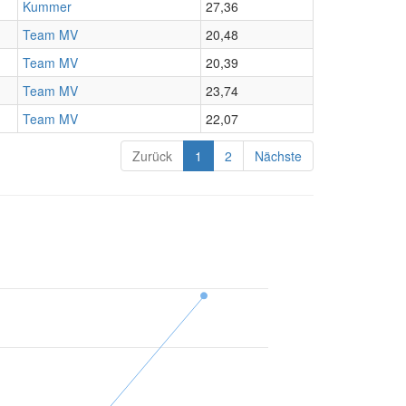
Kummer
27,36
Team MV
20,48
Team MV
20,39
Team MV
23,74
Team MV
22,07
Zurück
1
2
Nächste