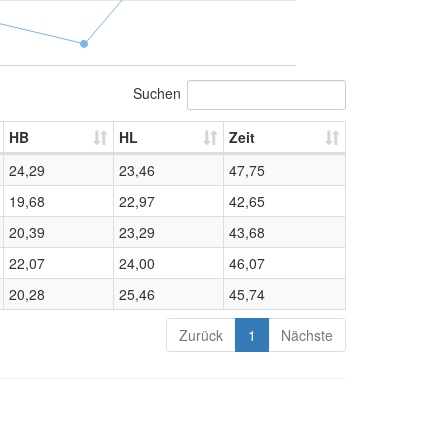
Suchen
HB
HL
Zeit
24,29
23,46
47,75
19,68
22,97
42,65
20,39
23,29
43,68
22,07
24,00
46,07
20,28
25,46
45,74
Zurück
1
Nächste