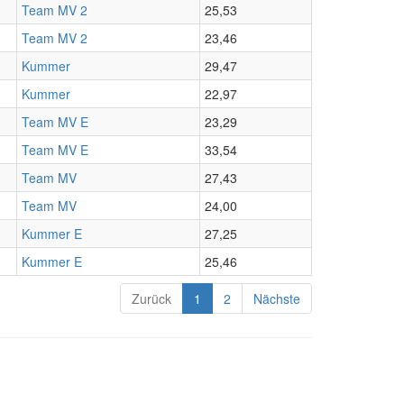
Team MV 2
25,53
Team MV 2
23,46
Kummer
29,47
Kummer
22,97
Team MV E
23,29
Team MV E
33,54
Team MV
27,43
Team MV
24,00
Kummer E
27,25
Kummer E
25,46
Zurück
1
2
Nächste