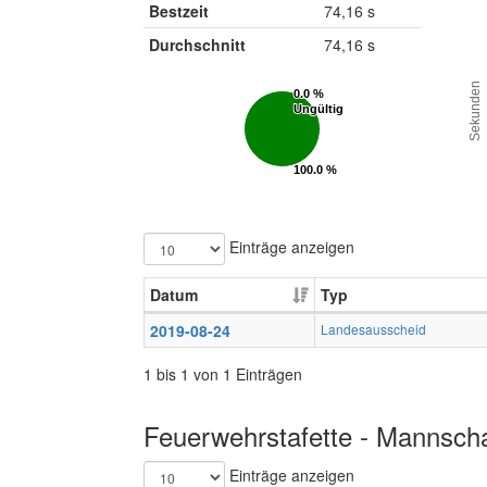
Bestzeit
74,16 s
Durchschnitt
74,16 s
Sekunden
0.0 %
0.0 %
Ungültig
Ungültig
100.0 %
100.0 %
Gültig
Gültig
Einträge anzeigen
Datum
Typ
2019-08-24
Landesausscheid
1 bis 1 von 1 Einträgen
Feuerwehrstafette - Mannscha
Einträge anzeigen