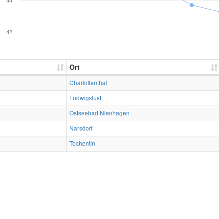
44
42
Ort
Charlottenthal
Ludwigslust
Ostseebad Nienhagen
Narsdorf
Techentin