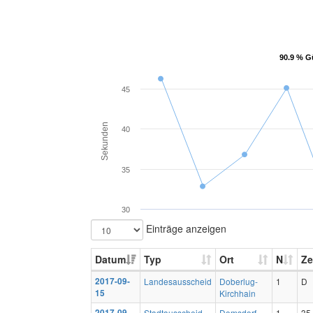
90.9 % G
90.9 % G
45
Sekunden
40
35
30
Einträge anzeigen
Datum
Typ
Ort
N
Ze
2017-09-
Landesausscheid
Doberlug-
1
D
15
Kirchhain
2017-09-
Stadtausscheid
Domsdorf
1
35