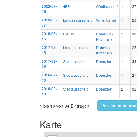
2022-07-
4BP
Günthersdorf
1
27
16
2019-09-
Landesausscheid
Wittenberge
1
26
07
2018-06-
D-Cup
Doberlug-
1
30
16
Kirchhain
2017-09-
Landesausscheid
Doberlug-
1
25
15
Kirchhain
2017-09-
Stadtausscheid
Domsdorf
1
35
09
2016-09-
Stadtausscheid
Domsdorf
1
27
10
2016-09-
Stadtausscheid
Domsdorf
2
32
10
Positionen bearbe
1 bis 10 von 34 Einträgen
Karte