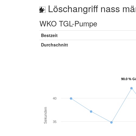
Löschangriff nass mä
WKO TGL-Pumpe
Bestzeit
Durchschnitt
90.0 % Gü
90.0 % Gü
40
Sekunden
35