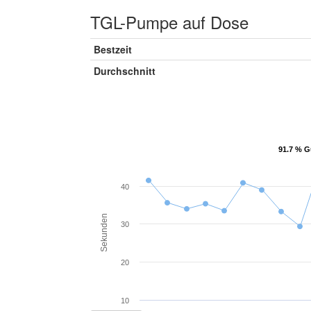
TGL-Pumpe auf Dose
Bestzeit
Durchschnitt
91.7 % G
91.7 % G
40
Sekunden
30
20
10