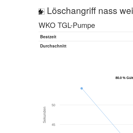
Löschangriff nass wei
WKO TGL-Pumpe
Bestzeit
Durchschnitt
80.0 % Gül
80.0 % Gül
50
Sekunden
45