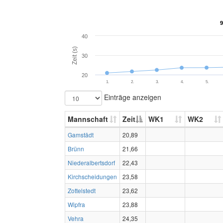
9
9
40
Zeit (s)
30
20
1.
2.
3.
4.
5.
Einträge anzeigen
Mannschaft
Zeit
WK1
WK2
Gamstädt
20,89
Brünn
21,66
Niederalbertsdorf
22,43
Kirchscheidungen
23,58
Zottelstedt
23,62
Wipfra
23,88
Vehra
24,35