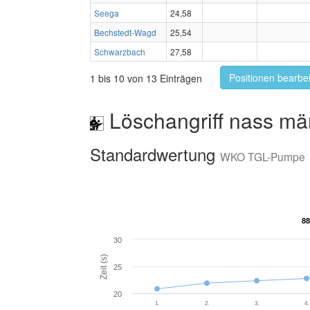
Seega
24,58
Bechstedt-Wagd
25,54
Schwarzbach
27,58
Positionen bearbe
1 bis 10 von 13 Einträgen
Löschangriff nass mä
Standardwertung
WKO TGL-Pumpe
88
88
30
Zeit (s)
25
20
1.
2.
3.
4.