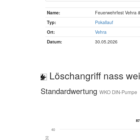
Name:
Feuerwehrfest Vehra 
Typ:
Pokallauf
Ort:
Vehra
Datum:
30.05.2026
Löschangriff nass wei
Standardwertung
WKO DIN-Pumpe
87
87
40