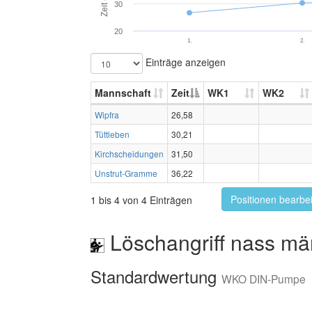
Zeit (s)
30
20
1.
2.
Einträge anzeigen
Mannschaft
Zeit
WK1
WK2
Wipfra
26,58
Tüttleben
30,21
Kirchscheidungen
31,50
Unstrut-Gramme
36,22
Positionen bearbe
1 bis 4 von 4 Einträgen
Löschangriff nass mä
Standardwertung
WKO DIN-Pumpe