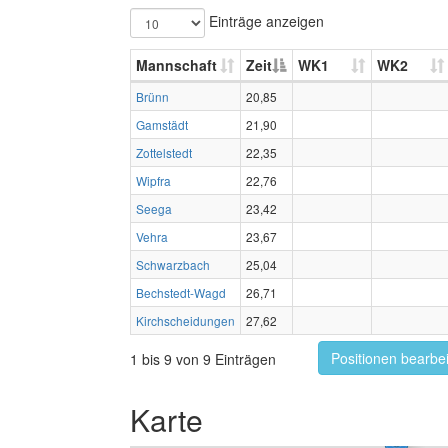
Einträge anzeigen
Mannschaft
Zeit
WK1
WK2
Brünn
20,85
Gamstädt
21,90
Zottelstedt
22,35
Wipfra
22,76
Seega
23,42
Vehra
23,67
Schwarzbach
25,04
Bechstedt-Wagd
26,71
Kirchscheidungen
27,62
Positionen bearbe
1 bis 9 von 9 Einträgen
Karte